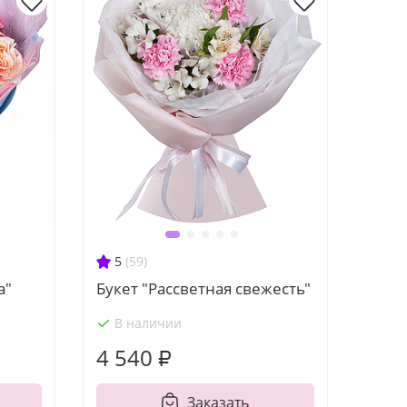
5
(59)
а"
Букет "Рассветная свежесть"
В наличии
4 540 ₽
Заказать