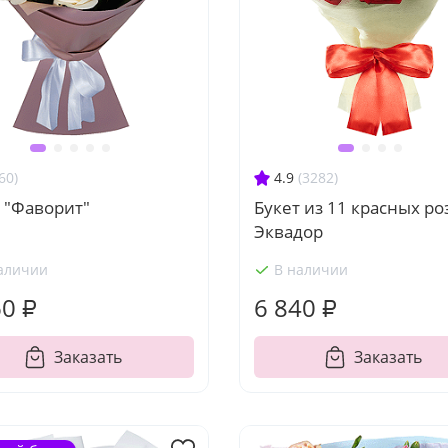
60)
4.9
(3282)
 "Фаворит"
Букет из 11 красных ро
Эквадор
аличии
В наличии
60 ₽
6 840 ₽
Заказать
Заказать