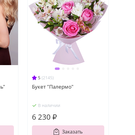
5
(2145)
ь"
Букет "Палермо"
В наличии
6 230 ₽
Заказать