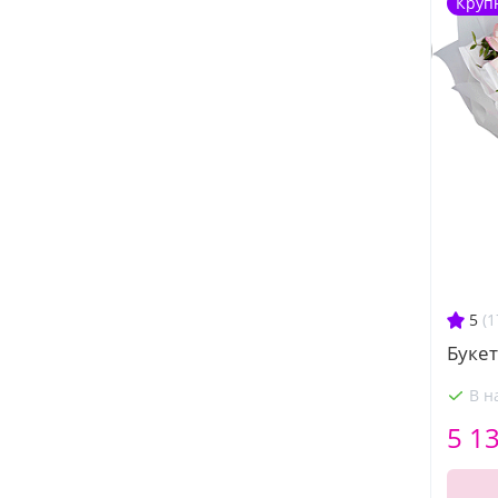
Круп
5
(1
Буке
В н
5 1