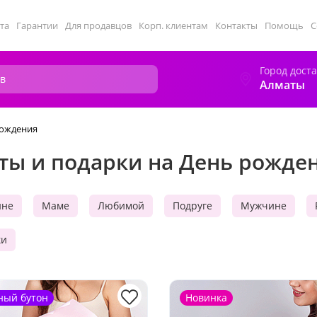
та
Гарантии
Для продавцов
Корп. клиентам
Контакты
Помощь
С
Город дост
Алматы
рождения
ты и подарки на День рожде
не
Маме
Любимой
Подруге
Мужчине
ки
ный бутон
Новинка