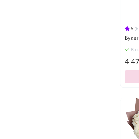
5
(6
Буке
В н
4 4