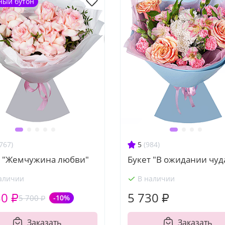
ный бутон
767)
5
(984)
т "Жемчужина любви"
Букет "В ожидании чуд
аличии
В наличии
30 ₽
5 730 ₽
5 700 ₽
-10%
Заказать
Заказать