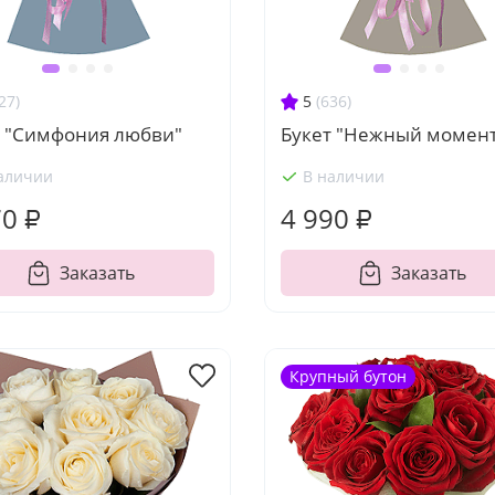
27)
5
(636)
т "Симфония любви"
Букет "Нежный момен
аличии
В наличии
70 ₽
4 990 ₽
Заказать
Заказать
Крупный бутон