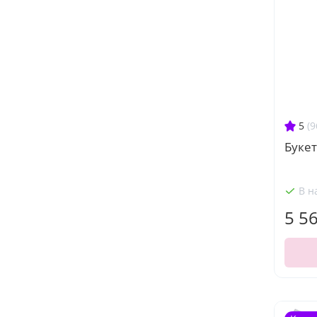
5
(9
Букет
В н
5 5