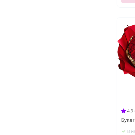
4.9
Букет
В н