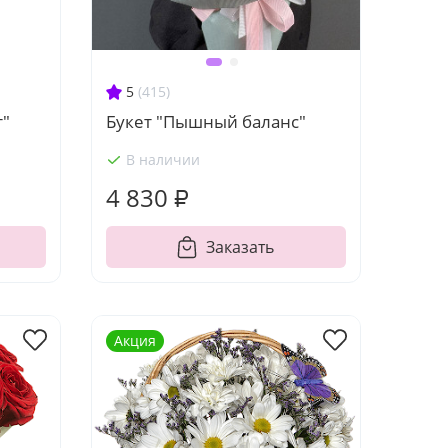
5
(415)
т"
Букет "Пышный баланс"
В наличии
4 830 ₽
Заказать
Акция