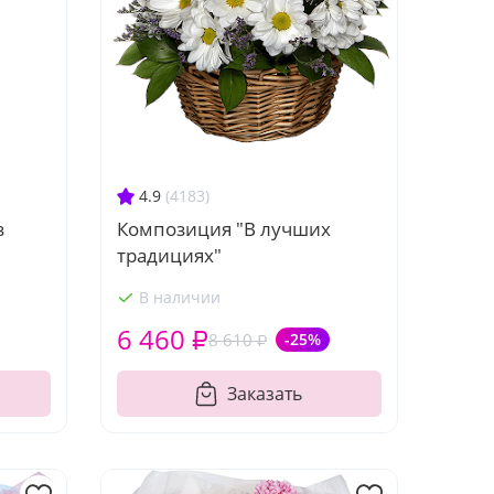
4.9
(4183)
Композиция "В лучших
з
традициях"
В наличии
6 460 ₽
8 610 ₽
-25%
Заказать