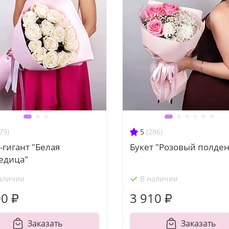
79)
5
(286)
-гигант "Белая
Букет "Розовый полден
едица"
аличии
В наличии
00 ₽
3 910 ₽
Заказать
Заказать