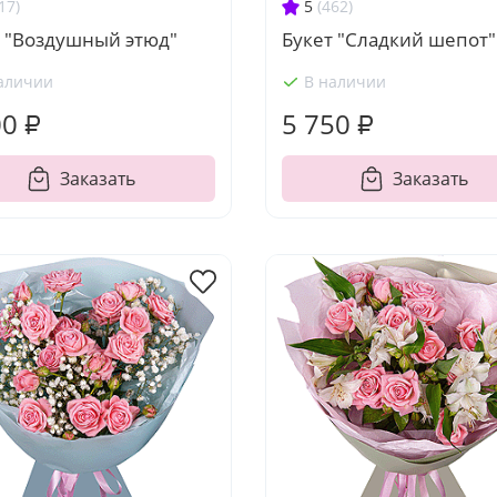
17)
5
(462)
т "Воздушный этюд"
Букет "Сладкий шепот"
аличии
В наличии
00 ₽
5 750 ₽
Заказать
Заказать