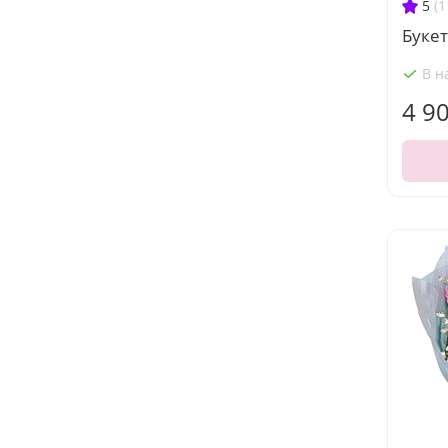
5
(1
Буке
В н
4 9