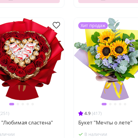
Хит продаж
(251)
4.9
(417)
 "Любимая сластена"
Букет "Мечты о лете"
аличии
В наличии