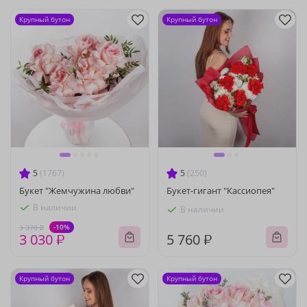
Крупный бутон
Крупный бутон
5
(1767)
5
(250)
Букет "Жемчужина любви"
Букет-гигант "Кассиопея"
В наличии
В наличии
-10%
3 370 ₽
3 030 ₽
5 760 ₽
Крупный бутон
Крупный бутон