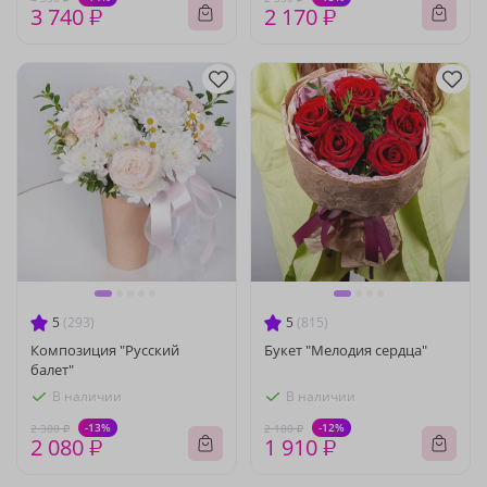
3 740 ₽
2 170 ₽
5
(293)
5
(815)
Композиция "Русский
Букет "Мелодия сердца"
балет"
В наличии
В наличии
-13%
-12%
2 380 ₽
2 180 ₽
2 080 ₽
1 910 ₽