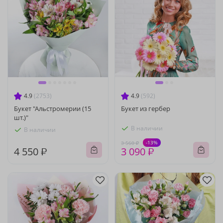
4.9
(2753)
4.9
(592)
Букет "Альстромерии (15
Букет из гербер
шт.)"
В наличии
В наличии
-13%
3 560 ₽
4 550 ₽
3 090 ₽