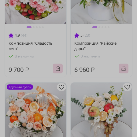
4.9
(44)
5
(23)
Композиция "Сладость
Композиция "Райские
лета"
дары"
В наличии
В наличии
9 700 ₽
6 960 ₽
Крупный бутон