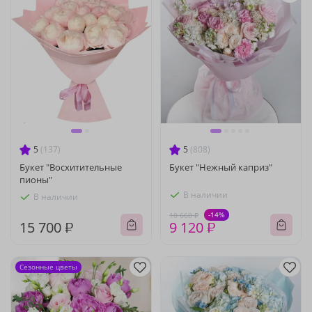
5
(137)
5
(808)
Букет "Восхитительные
Букет "Нежный каприз"
пионы"
В наличии
В наличии
-14%
10 660 ₽
15 700 ₽
9 120 ₽
Сезонные цветы