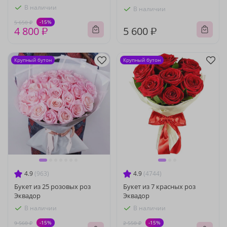
В наличии
В наличии
-15%
5 650 ₽
4 800 ₽
5 600 ₽
Крупный бутон
Крупный бутон
4.9
(963)
4.9
(4744)
Букет из 25 розовых роз
Букет из 7 красных роз
Эквадор
Эквадор
В наличии
В наличии
-15%
-15%
9 560 ₽
2 550 ₽