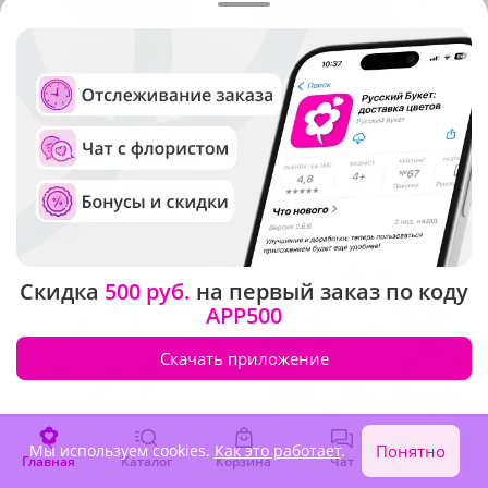
4.9
(765)
4.9
(478)
Композиция "Райский сад"
Композиция "Корзина
ромашек"
В наличии
В наличии
4 730 ₽
8 600 ₽
Акция
Скидка
500 руб.
на первый заказ по коду
APP500
Скачать приложение
Мы используем cookies.
Как это работает
.
Понятно
Главная
Каталог
Корзина
Чат
Войти