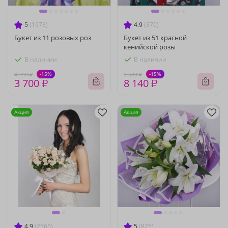
5
(1973)
4.9
(370)
Букет из 11 розовых роз
Букет из 51 красной
кенийской розы
В наличии
В наличии
-15%
-15%
4 350 ₽
9 580 ₽
3 700 ₽
8 140 ₽
Акция
Акция
4.9
(2565)
5
(825)