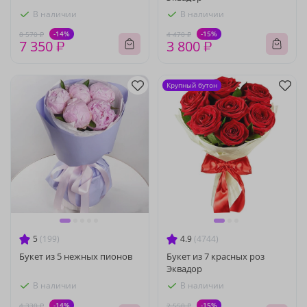
В наличии
В наличии
-14%
-15%
8 570 ₽
4 470 ₽
7 350 ₽
3 800 ₽
Крупный бутон
5
(199)
4.9
(4744)
Букет из 5 нежных пионов
Букет из 7 красных роз
Эквадор
В наличии
В наличии
-14%
-15%
4 330 ₽
2 550 ₽