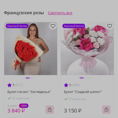
Французские розы
Смотреть все
Крупный бутон
Крупный бутон
5
(677)
5
(460)
Букет-гигант "Загляденье"
Букет "Сладкий шепот"
В наличии
В наличии
-10%
4 270 ₽
3 840 ₽
3 150 ₽