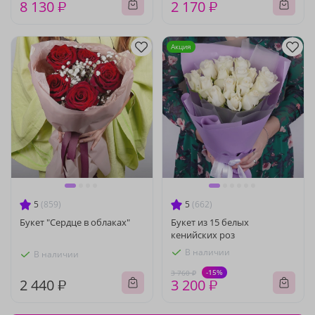
8 130 ₽
2 170 ₽
Акция
5
(859)
5
(662)
Букет "Сердце в облаках"
Букет из 15 белых
кенийских роз
В наличии
В наличии
-15%
3 760 ₽
2 440 ₽
3 200 ₽