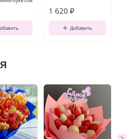
мини-букетом
1 620
130
₽
обавить
Добавить
я