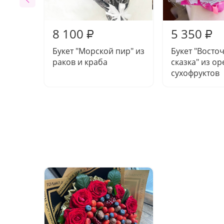
8 100
5 350
₽
₽
Букет "Морской пир" из
Букет "Восто
раков и краба
сказка" из ор
сухофруктов