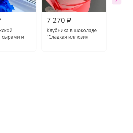
7 270
5 51
₽
₽
жской
Клубника в шоколаде
Клубни
с сырами и
"Сладкая иллюзия"
"Розов