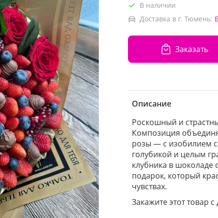
В наличии
Доставка в г. Тюмень:
Заказать
Описание
Роскошный и страстны
Композиция объединя
розы — с изобилием с
голубикой и целым гр
клубника в шоколаде 
подарок, который кра
чувствах.
Закажите этот товар с 