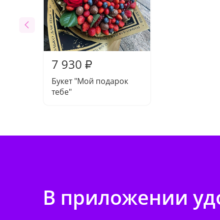
7 930
₽
Букет "Мой подарок
тебе"
В приложении удо