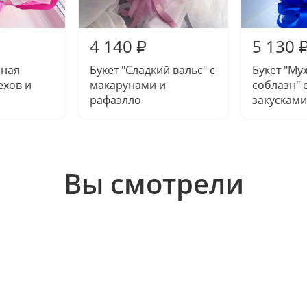
4 140
5 130
₽
чная
Букет "Сладкий вальс" с
Букет "Му
ехов и
макарунами и
соблазн" 
рафаэлло
закусками
Вы смотрели