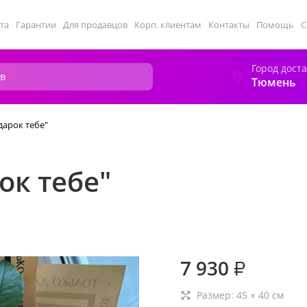
та
Гарантии
Для продавцов
Корп. клиентам
Контакты
Помощь
С
Город дост
Тюмень
дарок тебе"
ок тебе"
7 930
₽
Размер:
45
×
40
см