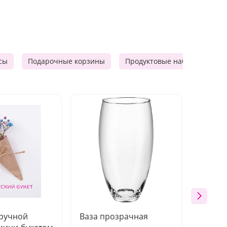
сы
Подарочные корзины
Продуктовые наборы
Ф
 ручной
Ваза прозрачная
Топпе