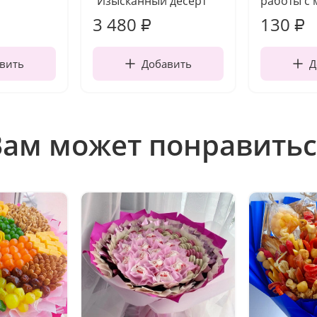
"Изысканный десерт"
работы с 
3 480
130
₽
₽
вить
Добавить
Д
Вам может понравитьс