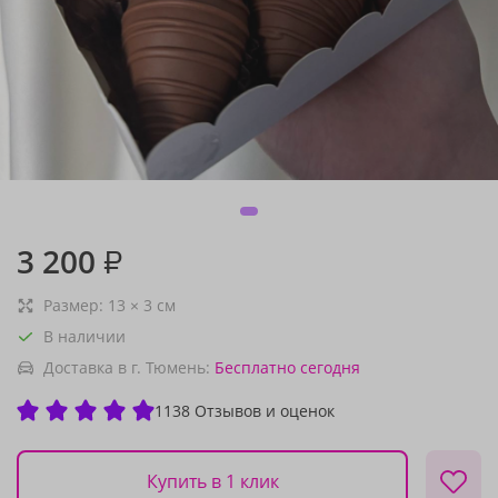
3 200
₽
Размер:
13
×
3
см
В наличии
Доставка в г. Тюмень:
Бесплатно
сегодня
1138 Отзывов и оценок
Купить в 1 клик