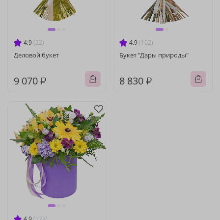
4.9
(22)
4.9
(102)
Деловой букет
Букет "Дары природы"
9 070 ₽
8 830 ₽
4.9
(122)