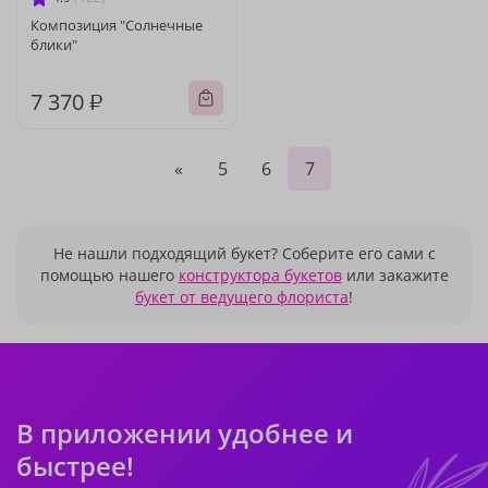
Композиция "Солнечные
блики"
7 370 ₽
«
5
6
7
Не нашли подходящий букет? Соберите его сами с
помощью нашего
конструктора букетов
или закажите
букет от ведущего флориста
!
В приложении удобнее и
быстрее!