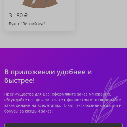
3 180
₽
Букет "Летний луг"
В приложении удобнее и
быстрее!
Преимущества для Вас: оформляйте заказ мгновенно,
обсуждайте все детали в чате с флористом и отслеживайте
заказ онлайн на всех этапах. Плюс - эксклюзивные акции и
бонусы за каждый заказ!