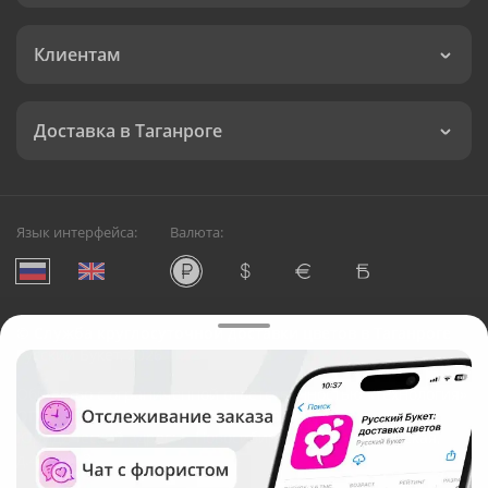
Клиентам
Доставка в Таганроге
Язык интерфейса:
Валюта:
©
Служба круглосуточной доставки цветов в Таганроге
Русский Букет, 2026
Общество с ограниченной ответственностью «Технология»
ОГРН: 1195476081745, ИНН: 5410081997
Юридический адрес: г. Новосибирск, ул. Ипподромская,
д.42, оф. 3