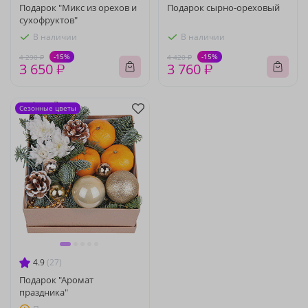
Подарок "Микс из орехов и
Подарок сырно-ореховый
сухофруктов"
В наличии
В наличии
-15%
-15%
4 290 ₽
4 420 ₽
3 650 ₽
3 760 ₽
Сезонные цветы
4.9
(27)
Подарок "Аромат
праздника"