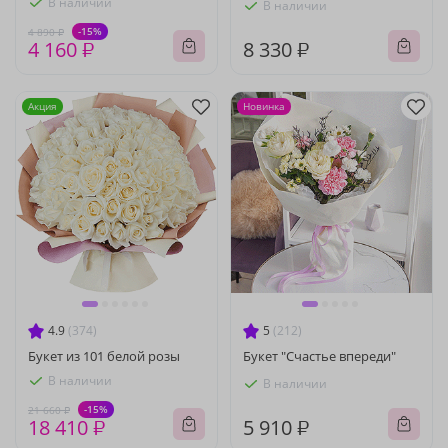
В наличии
В наличии
-15%
4 890 ₽
4 160 ₽
8 330 ₽
Акция
Новинка
4.9
(374)
5
(212)
Букет из 101 белой розы
Букет "Счастье впереди"
В наличии
В наличии
-15%
21 660 ₽
18 410 ₽
5 910 ₽