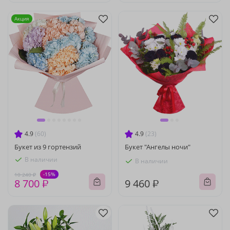
Акция
4.9
(60)
4.9
(23)
Букет из 9 гортензий
Букет "Ангелы ночи"
В наличии
В наличии
-15%
10 240 ₽
8 700 ₽
9 460 ₽