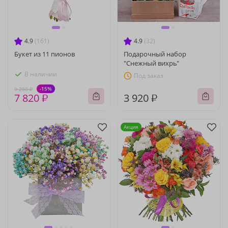
4.9
(161)
4.9
(32)
Букет из 11 пионов
Подарочный набор
"Снежный вихрь"
В наличии
Под заказ
-15%
9 200 ₽
7 820 ₽
3 920 ₽
Акция