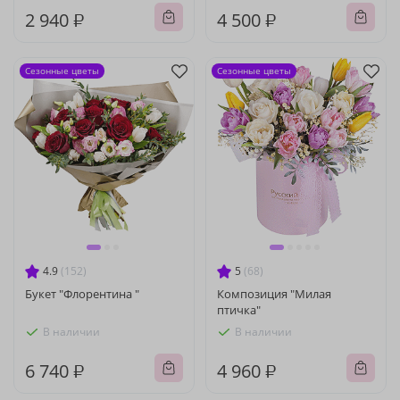
2 940 ₽
4 500 ₽
Сезонные цветы
Сезонные цветы
4.9
(152)
5
(68)
Букет "Флорентина "
Композиция "Милая
птичка"
В наличии
В наличии
6 740 ₽
4 960 ₽