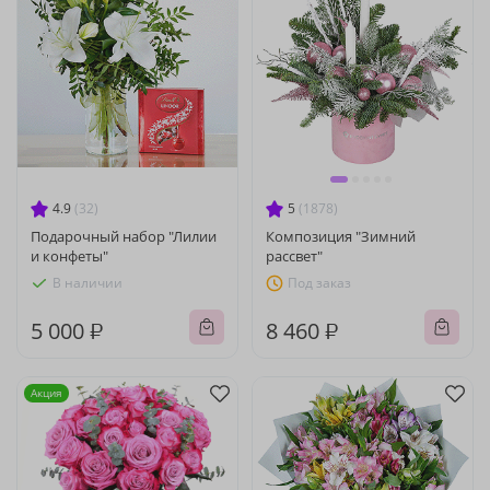
4.9
(32)
5
(1878)
Подарочный набор "Лилии
Композиция "Зимний
и конфеты"
рассвет"
В наличии
Под заказ
5 000 ₽
8 460 ₽
Акция