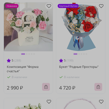
Новинка
Крупный бутон
5
(288)
5
(199)
Композиция "Форма
Букет "Родные Просторы"
счастья"
В наличии
В наличии
2 990 ₽
4 720 ₽