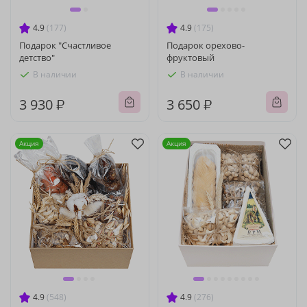
4.9
(177)
4.9
(175)
Подарок "Счастливое
Подарок орехово-
детство"
фруктовый
В наличии
В наличии
3 930 ₽
3 650 ₽
Акция
Акция
4.9
(548)
4.9
(276)