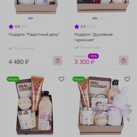
4.8
(29)
4.9
(102)
Подарок "Радостный день"
Подарок "Душевная
гармония"
В наличии
В наличии
-15%
3 880 ₽
4 480 ₽
3 300 ₽
Акция
Акция