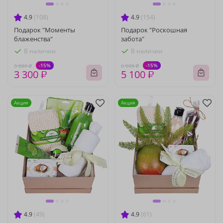
4.9
(108)
4.9
(154)
Подарок "Моменты
Подарок "Роскошная
блаженства"
забота"
В наличии
В наличии
-15%
-15%
3 880 ₽
6 000 ₽
3 300 ₽
5 100 ₽
Акция
Акция
4.9
(49)
4.9
(61)