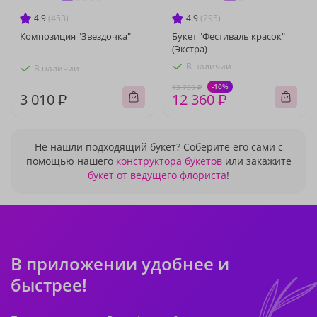
4.9
(453)
4.9
(295)
Композиция "Звездочка"
Букет "Фестиваль красок"
(Экстра)
В наличии
В наличии
-10%
13 730 ₽
3 010 ₽
12 360 ₽
Не нашли подходящий букет? Соберите его сами с
помощью нашего
конструктора букетов
или закажите
букет от ведущего флориста
!
В приложении удобнее и
быстрее!