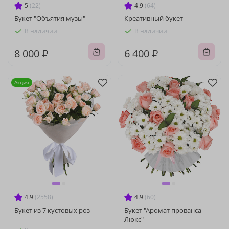
5
(22)
4.9
(64)
Букет "Объятия музы"
Креативный букет
В наличии
В наличии
8 000 ₽
6 400 ₽
Акция
4.9
(2558)
4.9
(60)
Букет из 7 кустовых роз
Букет "Аромат прованса
Люкс"