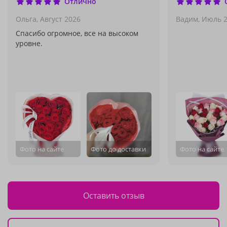
Отлично
Ольга,
Август 2026
Вадим,
Июль 2
Спасибо огромное, все на высоком
уровне.
Фото на сайте
Фото до доставки
Фото на сайте
Оставить отзыв