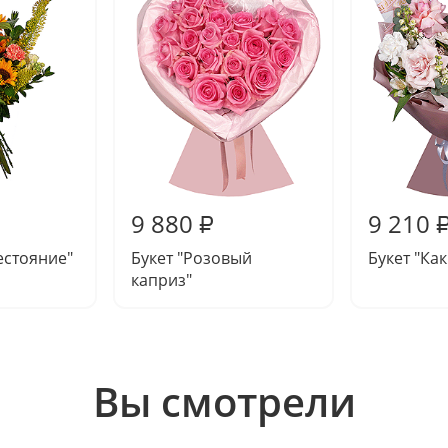
9 880
9 210
₽
естояние"
Букет "Розовый
Букет "Как
каприз"
Вы смотрели