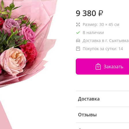
9 380
₽
Размер:
30
×
45
см
В наличии
Доставка в г. Сыктывка
Покупок за сутки:
14
Заказать
Доставка
Отзывы