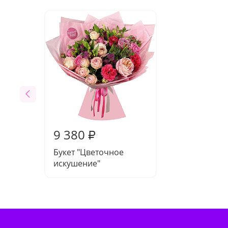
9 380
₽
Букет "Цветочное
искушение"