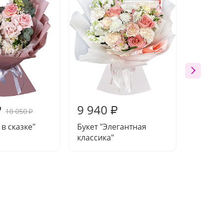
9 940
9 32
₽
₽
10 050
₽
 в сказке"
Букет "Элегантная
Букет 
классика"
заката