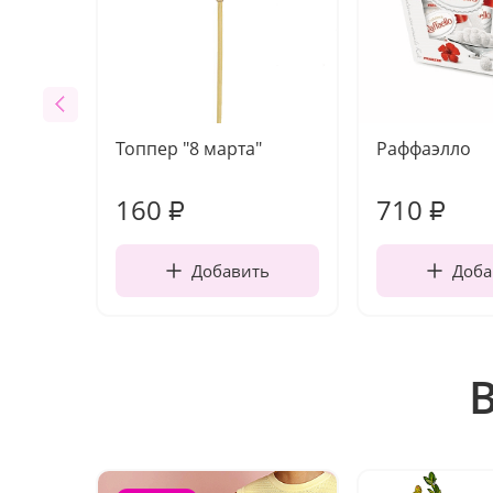
Топпер "8 марта"
Раффаэлло
160
710
₽
₽
Добавить
Доба