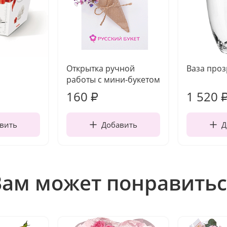
Открытка ручной
Ваза про
работы с мини-букетом
160
1 520
₽
вить
Добавить
Д
Вам может понравитьс