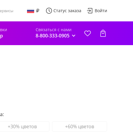
Статус заказа
Войти
ервисы
авки
Связаться с нами
р
8-800-333-0905
а:
+30% цветов
+60% цветов