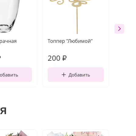
зрачная
Топпер "Любимой"
Открыт
работы
200
280
₽
₽
обавить
Добавить
я