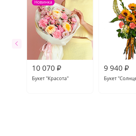
Новинка
10 070
9 940
₽
₽
Букет "Красота"
Букет "Солнц