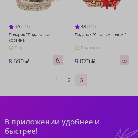
4.9
(123)
4.9
(102)
Подарок "Подарочная
Подарок "С новым годом!"
корзина"
Под заказ
Под заказ
8 690 ₽
9 070 ₽
1
2
3
В приложении удобнее и
быстрее!