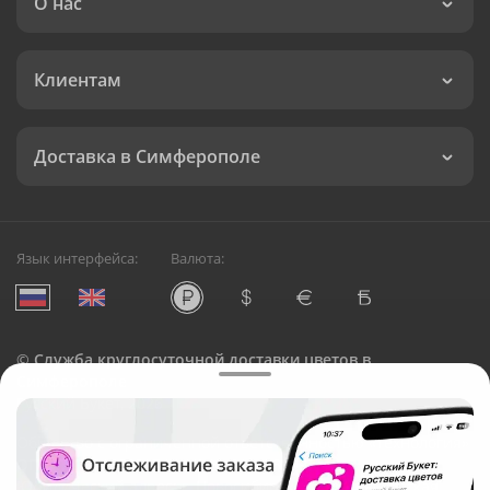
О нас
Клиентам
Доставка в Симферополе
Язык интерфейса:
Валюта:
©
Служба круглосуточной доставки цветов в
Симферополе
Русский Букет, 2026
Общество с ограниченной ответственностью «Технология»
ОГРН: 1195476081745, ИНН: 5410081997
Юридический адрес: г. Новосибирск, ул. Ипподромская,