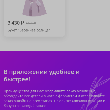
3 430
₽
4 570
₽
Букет "Весеннее солнце"
В приложении удобнее и
быстрее!
Преимущества для Вас: оформляйте заказ мгновенно,
обсуждайте все детали в чате с флористом и отслеживайте
заказ онлайн на всех этапах. Плюс - эксклюзивные акции и
бонусы за каждый заказ!