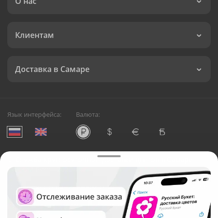
О нас
Клиентам
Доставка в Самаре
Язык интерфейса:
Валюта:
©
Служба круглосуточной доставки цветов в Самаре
Русский Букет, 2026
Общество с ограниченной ответственностью «Технология»
ОГРН: 1195476081745, ИНН: 5410081997
Юридический адрес: г. Новосибирск, ул. Ипподромская,
д.42, оф. 3