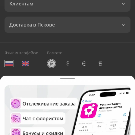
Клиентам
Доставка в Пскове
Язык интерфейса:
Валюта:
©
Служба круглосуточной доставки цветов в Пскове
Русский Букет, 2026
Общество с ограниченной ответственностью «Технология»
ОГРН: 1195476081745, ИНН: 5410081997
Юридический адрес: г. Новосибирск, ул. Ипподромская,
д.42, оф. 3
Рейтинг Русского букета