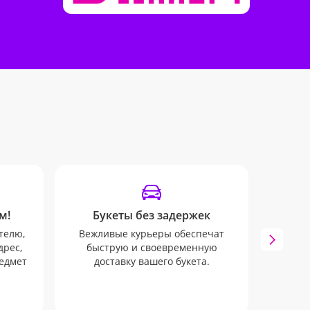
м!
Букеты без задержек
У
телю,
Вежливые курьеры обеспечат
Вы б
дрес,
быструю и своевременную
SMS 
редмет
доставку вашего букета.
з
офо