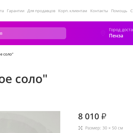
та
Гарантии
Для продавцов
Корп. клиентам
Контакты
Помощь
С
Город дост
Пенза
е соло"
ое соло"
8 010
₽
Размер:
30
×
50
см