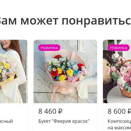
Вам может понравитьс
Новинка
Новинка
8 460
8 600
₽
асный
Букет "Феерия красок"
Композиц
на макси