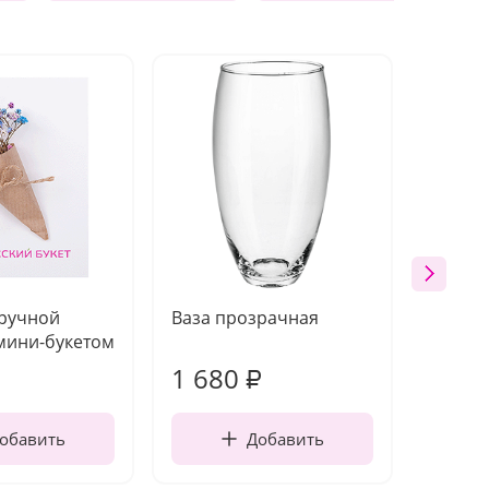
 ручной
Ваза прозрачная
Топпе
мини-букетом
1 680
200
₽
обавить
Добавить