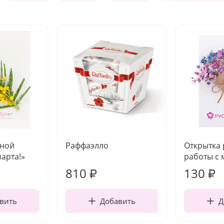
чной
Раффаэлло
Открытка
марта!»
работы с 
810
130
₽
₽
вить
Добавить
Д