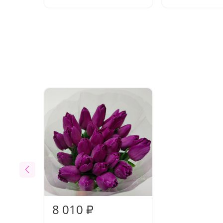
8 010
₽