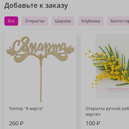
Добавьте к заказу
Все
Открытки
Шарики
Клубника
Бенто-то
Топпер "8 марта"
Открытка ручной раб
марта!»
260
₽
100
₽