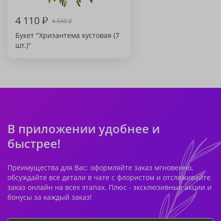
4 110
₽
4 840
₽
Букет "Хризантема кустовая (7
шт.)"
В приложении удобнее и
быстрее!
Преимущества для Вас: оформляйте заказ мгновенно,
обсуждайте все детали в чате с флористом и отслеживайте
заказ онлайн на всех этапах. Плюс - эксклюзивные акции и
бонусы за каждый заказ!