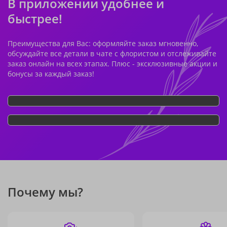
В приложении удобнее и
быстрее!
Преимущества для Вас: оформляйте заказ мгновенно,
обсуждайте все детали в чате с флористом и отслеживайте
заказ онлайн на всех этапах. Плюс - эксклюзивные акции и
бонусы за каждый заказ!
Почему мы?