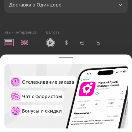
Доставка в Одинцово
Язык интерфейса:
Валюта:
©
Служба круглосуточной доставки цветов в Одинцово
Русский Букет, 2026
Общество с ограниченной ответственностью «Технология»
ОГРН: 1195476081745, ИНН: 5410081997
Юридический адрес: г. Новосибирск, ул. Ипподромская,
д.42, оф. 3
Рейтинг Русского букета в г. Одинцово