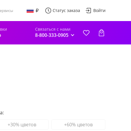
Статус заказа
Войти
ервисы
авки
Связаться с нами
о
8-800-333-0905
а:
+30% цветов
+60% цветов