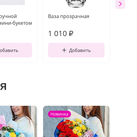
 ручной
Ваза прозрачная
Открыт
мини-букетом
работы
1 010
250
₽
обавить
Добавить
я
Новинка