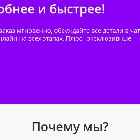
бнее и быстрее!
аказ мгновенно, обсуждайте все детали в ча
нлайн на всех этапах. Плюс - эксклюзивные
Почему мы?