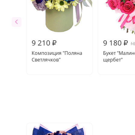
9 210
9 180
₽
₽
10
Композиция "Поляна
Букет "Мали
Светлячков"
щербет"