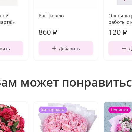
чной
Раффаэлло
Открытка
марта!»
работы с 
860
120
₽
₽
вить
Добавить
Д
Вам может понравитьс
Хит продаж
Новинка