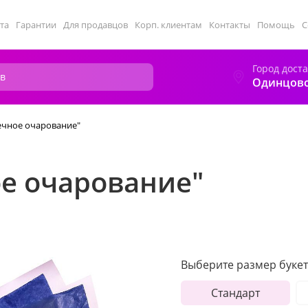
та
Гарантии
Для продавцов
Корп. клиентам
Контакты
Помощь
С
Город дост
Одинцов
ечное очарование"
ое очарование"
Выберите размер букет
Стандарт