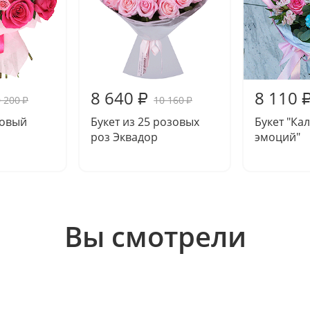
8 640
8 110
₽
 200
10 160
₽
₽
новый
Букет из 25 розовых
Букет "Ка
роз Эквадор
эмоций"
Вы смотрели