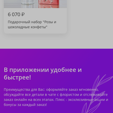
6 070
₽
Подарочный набор "Розы и
шоколадные конфеты"
В приложении удобнее и
быстрее!
Преимущества для Вас: оформляйте заказ мгновенно,
обсуждайте все детали в чате с флористом и отслеживайте
заказ онлайн на всех этапах. Плюс - эксклюзивные акции и
бонусы за каждый заказ!