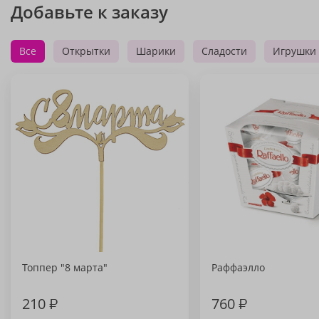
Добавьте к заказу
Все
Открытки
Шарики
Сладости
Игрушки
Топпер "8 марта"
Раффаэлло
210
₽
760
₽