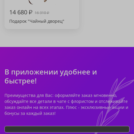
14 680
₽
16 310
₽
Подарок "Чайный дворец"
В приложении удобнее и
быстрее!
Преимущества для Вас: оформляйте заказ мгновенно,
обсуждайте все детали в чате с флористом и отслеживайте
заказ онлайн на всех этапах. Плюс - эксклюзивные акции и
бонусы за каждый заказ!