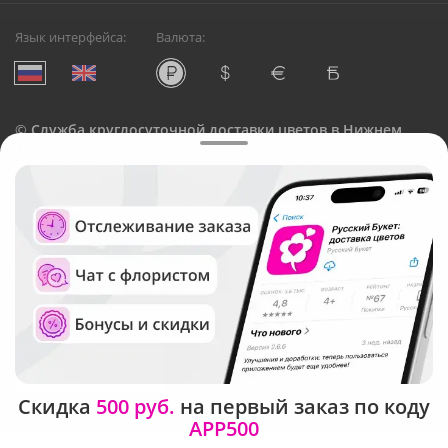
Язык интерфейса:
Валюта:
©
Служба круглосуточной доставки цветов в Нижнем
Новгороде
Русский Букет, 2026
Общество с ограниченной ответственностью «Технология»
ОГРН: 1195476081745, ИНН: 5410081997
Юридический адрес: г. Новосибирск, ул. Ипподромская,
д.42, оф. 3
Рейтинг Русского букета в г. Нижний Новгород
Скидка
500 руб.
на первый заказ по коду
APP500