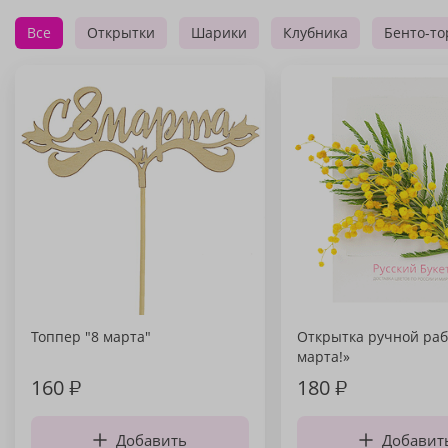
Все
Открытки
Шарики
Клубника
Бенто-то
Топпер "8 марта"
Открытка ручной раб
марта!»
160
₽
180
₽
Добавить
Добавит