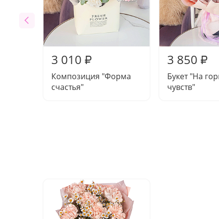
3 010
3 850
₽
₽
Композиция "Форма
Букет "На го
счастья"
чувств"