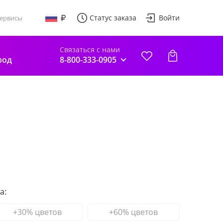
Статус заказа
Войти
ервисы
Связаться с нами
род
8-800-333-0905
а:
+30% цветов
+60% цветов