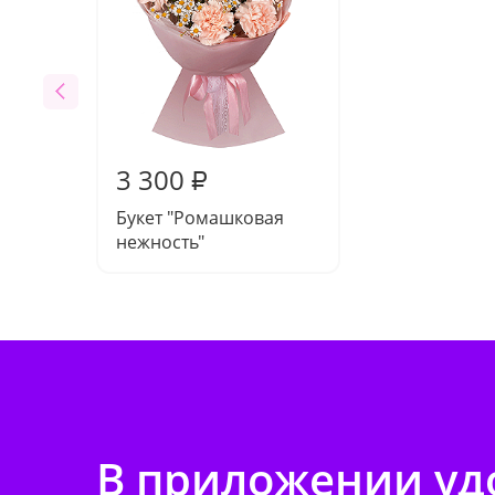
3 300
₽
Букет "Ромашковая
нежность"
В приложении удо