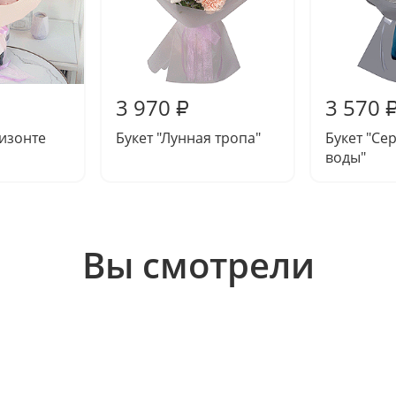
3 970
3 570
₽
ризонте
Букет "Лунная тропа"
Букет "Се
воды"
Вы смотрели