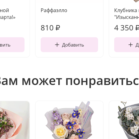
чной
Раффаэлло
Клубника
марта!»
"Изысканн
810
4 350
₽
вить
Добавить
Д
Вам может понравитьс