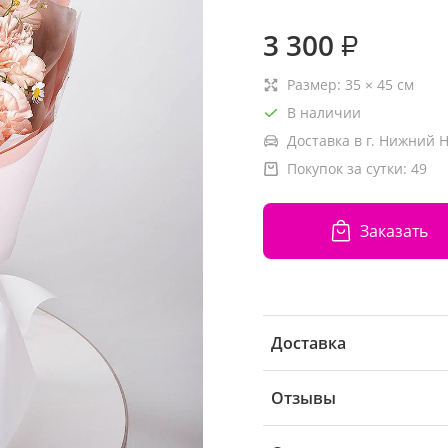
3 300
₽
Размер:
35
×
45
см
В наличии
Доставка в г. Нижний 
Покупок за сутки:
49
Заказать
Доставка
Отзывы