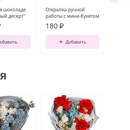
 в шоколаде
Открытка ручной
Ваза п
ый десерт"
работы с мини-букетом
180
2 22
₽
₽
обавить
Добавить
я