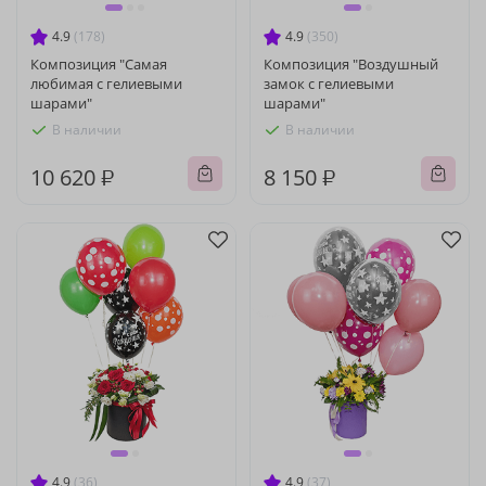
4.9
(178)
4.9
(350)
Композиция "Самая
Композиция "Воздушный
любимая с гелиевыми
замок с гелиевыми
шарами"
шарами"
В наличии
В наличии
10 620 ₽
8 150 ₽
4.9
(36)
4.9
(37)