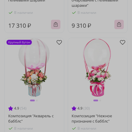
гелиевыми шарами"
очарование с гелиевыми
шарами"
В наличии
В наличии
17 310 ₽
9 310 ₽
Крупный бутон
4.9
(54)
4.9
(30)
Композиция "Акварель с
Композиция "Нежное
бабблс"
признание с бабблс"
В наличии
В наличии