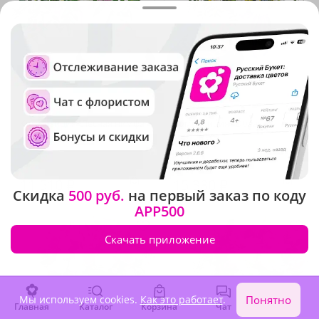
4.9
(49)
4.9
(36)
Композиция "Лесная нимфа
Композиция "Облака с
с тортом"
тортом"
В наличии
В наличии
11 510 ₽
15 380 ₽
Скидка
500 руб.
на первый заказ по коду
APP500
Скачать приложение
Мы используем cookies.
Как это работает
.
Понятно
Главная
Каталог
Корзина
Чат
Войти