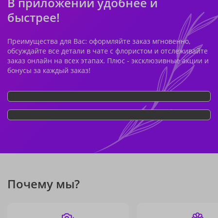
В приложении удобнее и
быстрее!
Преимущества для Вас: оформляйте заказ мгновенно,
обсуждайте все детали в чате с флористом и отслеживайте
заказ онлайн на всех этапах. Плюс - эксклюзивные акции и
бонусы за каждый заказ!
Почему мы?