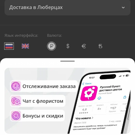
Доставка в Люберцах
Язык интерфейса:
Валюта:
©
Служба круглосуточной доставки цветов в Люберцах
Русский Букет, 2026
Общество с ограниченной ответственностью «Технология»
ОГРН: 1195476081745, ИНН: 5410081997
Юридический адрес: г. Новосибирск, ул. Ипподромская,
д.42, оф. 3
Рейтинг Русского букета