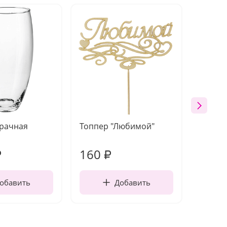
зрачная
Топпер "Любимой"
Открыт
работы
160
250
₽
₽
обавить
Добавить