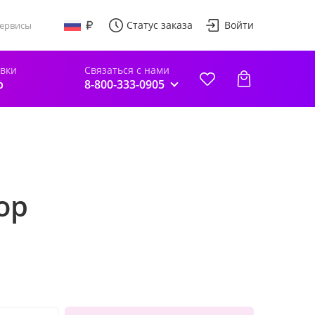
Статус заказа
Войти
ервисы
авки
Связаться с нами
р
8-800-333-0905
ор