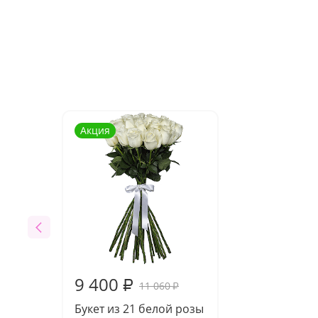
Акция
9 400
₽
11 060
₽
Букет из 21 белой розы