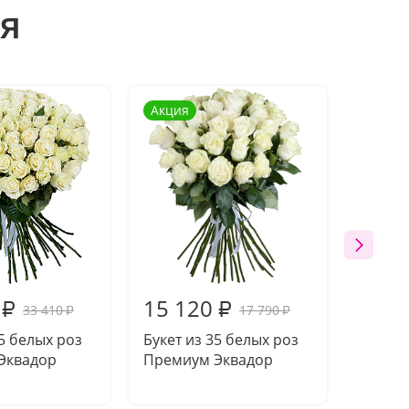
я
Акция
15 120
42 2
₽
₽
33 410
17 790
₽
₽
75 белых роз
Букет из 35 белых роз
Букет 
Эквадор
Премиум Эквадор
разно
Преми