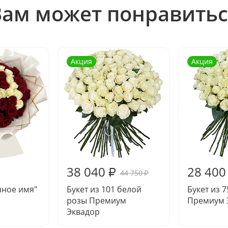
Вам может понравитьс
Акция
Акция
38 040
28 400
₽
44 750
₽
чное имя"
Букет из 101 белой
Букет из 
розы Премиум
Премиум 
Эквадор