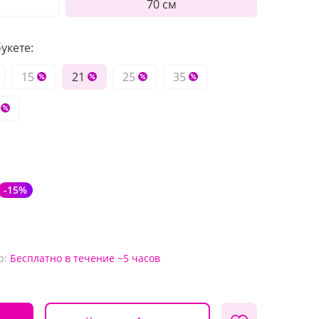
70 см
укете:
15
21
25
35
-15%
р:
Бесплатно
в течение ~5 часов