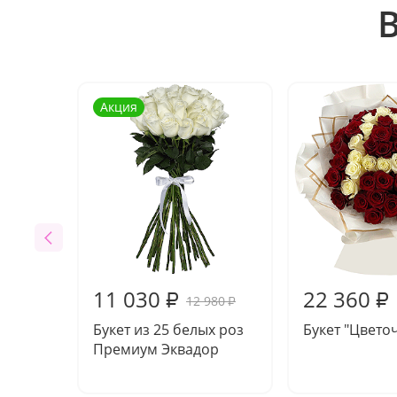
Акция
11 030
22 360
₽
₽
12 980
₽
Букет из 25 белых роз
Букет "Цвето
Премиум Эквадор