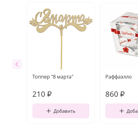
Топпер "8 марта"
Раффаэлло
210
860
₽
₽
Добавить
Доба