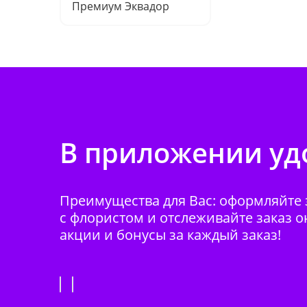
Премиум Эквадор
В приложении удо
Преимущества для Вас: оформляйте з
с флористом и отслеживайте заказ о
акции и бонусы за каждый заказ!