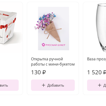
Открытка ручной
Ваза про
работы с мини-букетом
130
1 520
₽
вить
Добавить
Д