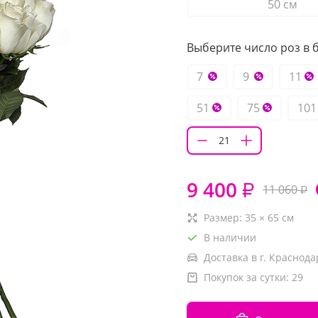
50 см
Выберите число роз в б
7
9
11
51
75
101
9 400
₽
11 060
₽
Размер:
35
×
65
см
В наличии
Доставка в г. Краснода
Покупок за сутки:
29