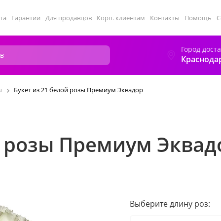
та
Гарантии
Для продавцов
Корп. клиентам
Контакты
Помощь
С
Город дост
Краснода
ы
Букет из 21 белой розы Премиум Эквадор
й розы Премиум Эквад
Выберите длину роз: