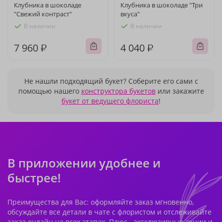
Клубника в шоколаде
Клубника в шоколаде "Три
"Свежий контраст"
вкуса"
В наличии
В наличии
7 960 ₽
4 040 ₽
Не нашли подходящий букет? Соберите его сами с
помощью нашего
конструктора букетов
или закажите
букет от ведущего флориста
!
В приложении удобнее и
быстрее!
Преимущества для Вас: оформляйте заказ мгновенно,
обсуждайте все детали в чате с флористом и отслеживайте
заказ онлайн на всех этапах. Плюс - эксклюзивные акции и