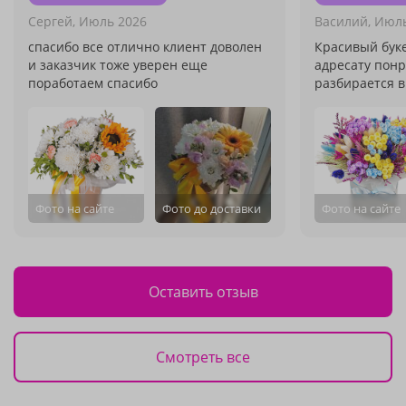
Сергей,
Июль 2026
Василий,
Июль
спасибо все отлично клиент доволен
Красивый бук
и заказчик тоже уверен еще
адресату понр
поработаем спасибо
разбирается в
Фото на сайте
Фото до доставки
Фото на сайте
Оставить отзыв
Смотреть все