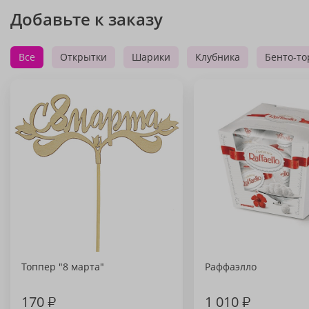
Добавьте к заказу
Все
Открытки
Шарики
Клубника
Бенто-то
Топпер "8 марта"
Раффаэлло
170
₽
1 010
₽