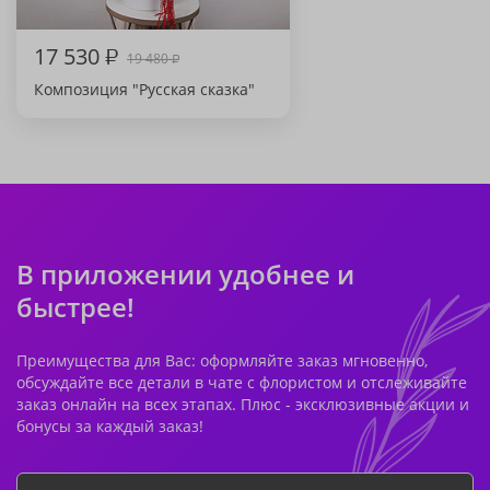
17 530
₽
19 480
₽
Композиция "Русская сказка"
В приложении удобнее и
быстрее!
Преимущества для Вас: оформляйте заказ мгновенно,
обсуждайте все детали в чате с флористом и отслеживайте
заказ онлайн на всех этапах. Плюс - эксклюзивные акции и
бонусы за каждый заказ!