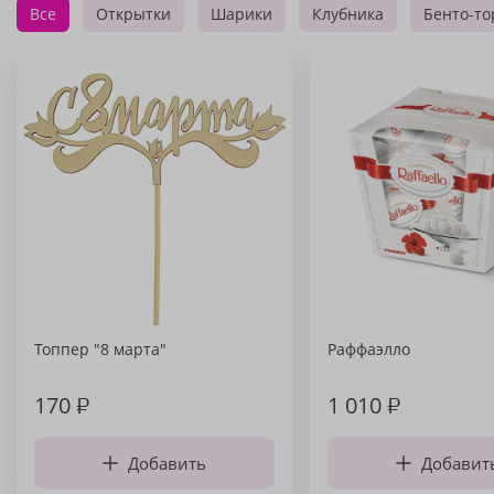
Все
Открытки
Шарики
Клубника
Бенто-то
Топпер "8 марта"
Раффаэлло
170
₽
1 010
₽
Добавить
Добавит