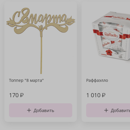
Топпер "8 марта"
Раффаэлло
170
₽
1 010
₽
Добавить
Добавит