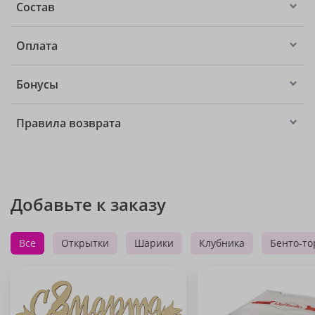
Состав
Оплата
Бонусы
Правила возврата
Добавьте к заказу
Все
Открытки
Шарики
Клубника
Бенто-то