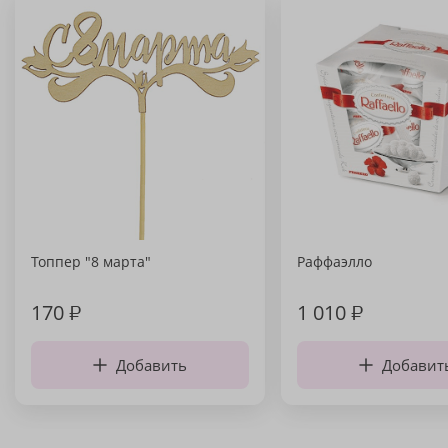
Топпер "8 марта"
Раффаэлло
170
₽
1 010
₽
Добавить
Добавит