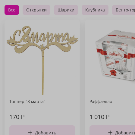
Все
Открытки
Шарики
Клубника
Бенто-то
Топпер "8 марта"
Раффаэлло
170
₽
1 010
₽
Добавить
Добавит