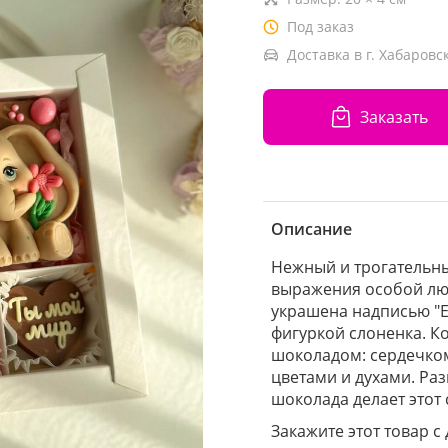
Под заказ
Доставка в г. Хабаровск
Заказать
Описание
Нежный и трогательн
выражения особой люб
украшена надписью "Е
фигуркой слоненка. 
шоколадом: сердечком
цветами и духами. Ра
шоколада делает этот
Закажите этот товар с 