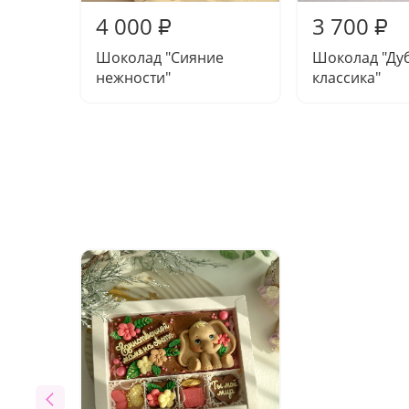
4 000
3 700
₽
₽
Шоколад "Сияние
Шоколад "Ду
нежности"
классика"