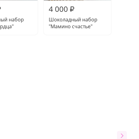
4 000
4 00
₽
₽
ый набор
Шоколадный набор
Шокол
ердца"
"Мамино счастье"
"Праз