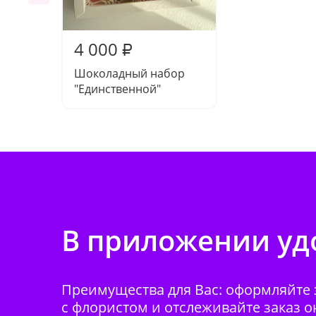
4 000
₽
Шоколадный набор
"Единственной"
В приложении удо
Преимущества для Вас: оформляйте з
с флористом и отслеживайте заказ о