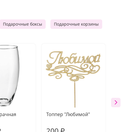
Подарочные боксы
Подарочные корзины
Продукто
зрачная
Топпер "Любимой"
Открыт
работы
200
310
₽
₽