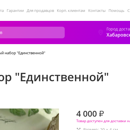
та
Гарантии
Для продавцов
Корп. клиентам
Контакты
Помощь
С
Город дост
Хабаровс
й набор "Единственной"
р "Единственной"
4 000
₽
Товар доступен для доставки н
Размер:
20
×
4
см