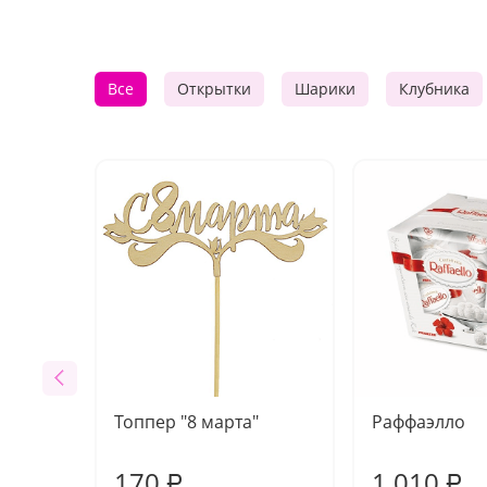
Все
Открытки
Шарики
Клубника
Топпер "8 марта"
Раффаэлло
170
1 010
₽
₽