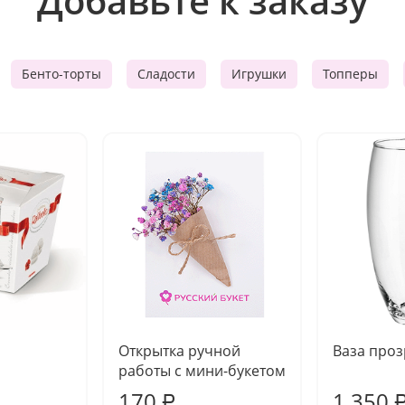
Добавьте к заказу
Бенто-торты
Сладости
Игрушки
Топперы
Открытка ручной
Ваза про
работы с мини-букетом
170
1 350
₽