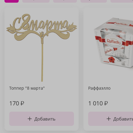
Топпер "8 марта"
Раффаэлло
170
₽
1 010
₽
Добавить
Добавит