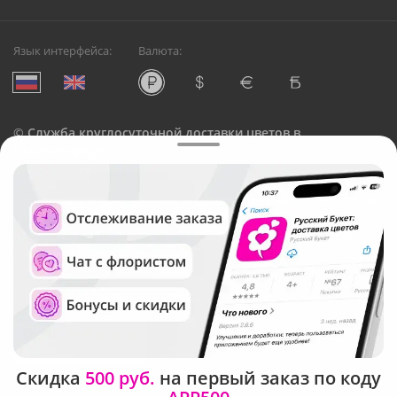
Язык интерфейса:
Валюта:
©
Служба круглосуточной доставки цветов в
Калининграде
Русский Букет, 2026
Общество с ограниченной ответственностью «Технология»
ОГРН: 1195476081745, ИНН: 5410081997
Юридический адрес: г. Новосибирск, ул. Ипподромская,
д.42, оф. 3
Рейтинг Русского букета в г. Калининград
Скидка
500 руб.
на первый заказ по коду