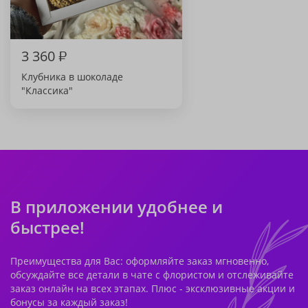
3 360
₽
Клубника в шоколаде
"Классика"
В приложении удобнее и
быстрее!
Преимущества для Вас: оформляйте заказ мгновенно,
обсуждайте все детали в чате с флористом и отслеживайте
заказ онлайн на всех этапах. Плюс - эксклюзивные акции и
бонусы за каждый заказ!