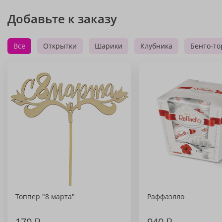
Добавьте к заказу
Все
Открытки
Шарики
Клубника
Бенто-то
Топпер "8 марта"
Раффаэлло
170
₽
940
₽