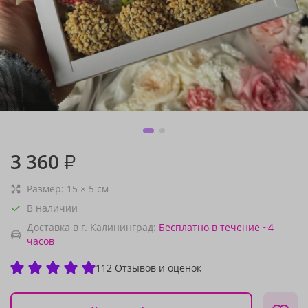
3 360
₽
Размер:
15
×
5
см
В наличии
Доставка в г. Калининград:
Бесплатно
в течение ~4
часов
112 Отзывов и оценок