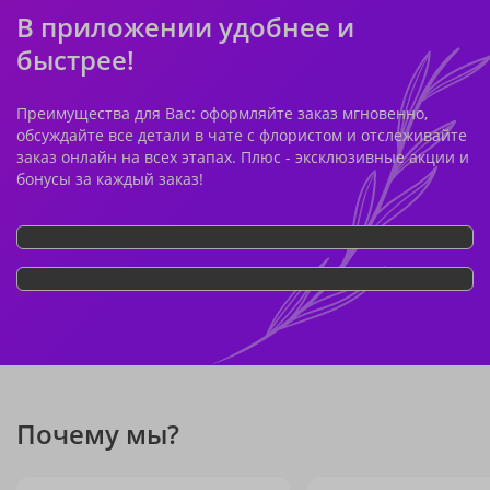
В приложении удобнее и
быстрее!
Преимущества для Вас: оформляйте заказ мгновенно,
обсуждайте все детали в чате с флористом и отслеживайте
заказ онлайн на всех этапах. Плюс - эксклюзивные акции и
бонусы за каждый заказ!
Почему мы?