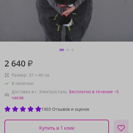
2 640
₽
Размер:
37
×
40
см
В наличии
Доставка в г. Электросталь:
Бесплатно
в течение ~5
часов
1903 Отзывов и оценок
Купить в 1 клик