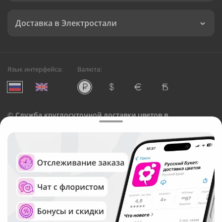
Доставка в Электростали
Язык интерфейса:
Валюта:
©
Служба круглосуточной доставки цветов в
Электростали
Русский Букет, 2026
Общество с ограниченной ответственностью «Технология»
ОГРН: 1195476081745, ИНН: 5410081997
Юридический адрес: г. Новосибирск, ул. Ипподромская,
д.42, оф. 3
Рейтинг Русского букета в г. Электросталь