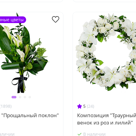
нные цветы
5
(24)
(1898)
Композиция "Траурны
т "Прощальный поклон"
венок из роз и лилий"
аличии
В наличии