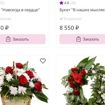
82)
4.8
(28)
 "Навсегда в сердце"
Букет "В наших мыслях
аличии
В наличии
10 ₽
8 550 ₽
Заказать
Заказать