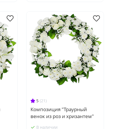
5
(21)
й
Композиция "Траурный
венок из роз и хризантем"
В наличии