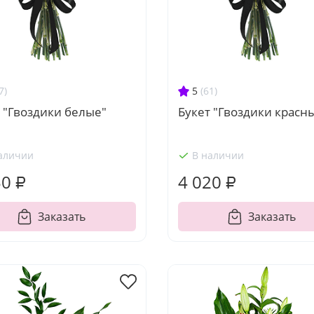
7)
5
(61)
 "Гвоздики белые"
Букет "Гвоздики красн
аличии
В наличии
50 ₽
4 020 ₽
Заказать
Заказать