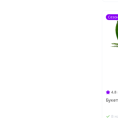
Сезо
4.8
Буке
В н