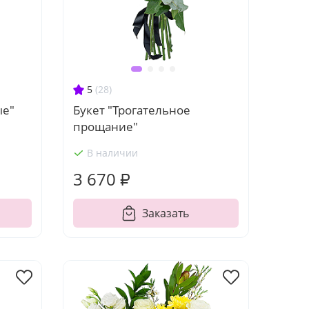
5
(28)
ые"
Букет "Трогательное
прощание"
В наличии
3 670 ₽
Заказать