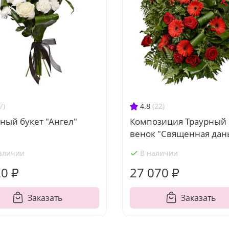
7)
4.8
(22)
ный букет "Ангел"
Композиция Траурный
венок "Священная дан
аличии
В наличии
20 ₽
27 070 ₽
Заказать
Заказать