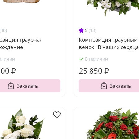
(30)
5
(13)
озиция траурная
Композиция Траурный
рождение"
венок "В наших сердца
аличии
В наличии
100 ₽
25 850 ₽
Заказать
Заказать