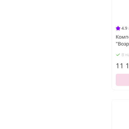
4.9
Комп
"Воз
В н
11 