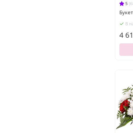
5
(6
Букет
В н
4 6