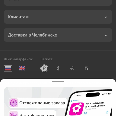
Клиентам
Доставка в Челябинске
Язык интерфейса:
Валюта:
©
Служба круглосуточной доставки цветов в Челябинске
Русский Букет, 2026
Общество с ограниченной ответственностью «Технология»
ОГРН: 1195476081745, ИНН: 5410081997
Юридический адрес: г. Новосибирск, ул. Ипподромская,
д.42, оф. 3