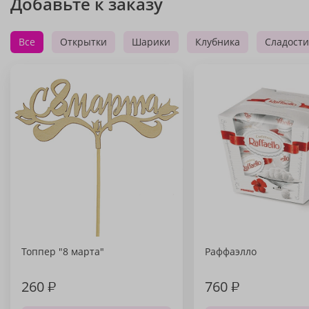
Добавьте к заказу
Все
Открытки
Шарики
Клубника
Сладости
Топпер "8 марта"
Раффаэлло
260
₽
760
₽