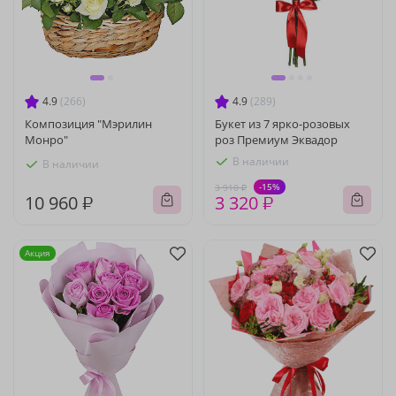
4.9
(266)
4.9
(289)
Композиция "Мэрилин
Букет из 7 ярко-розовых
Монро"
роз Премиум Эквадор
В наличии
В наличии
-15%
3 910 ₽
10 960 ₽
3 320 ₽
Акция