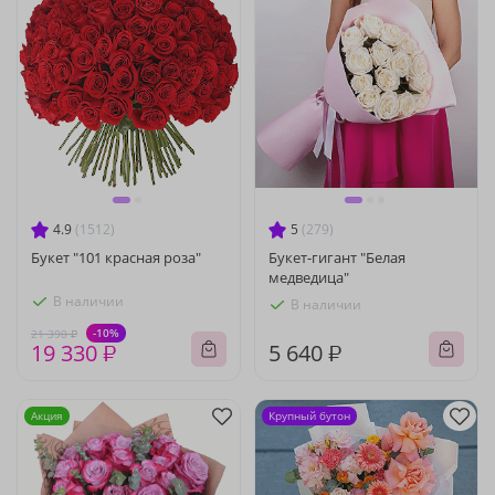
4.9
(1512)
5
(279)
Букет "101 красная роза"
Букет-гигант "Белая
медведица"
В наличии
В наличии
-10%
21 390 ₽
19 330 ₽
5 640 ₽
Акция
Крупный бутон