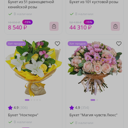
Букет из 51 разноцветной
Букет из 101 кустовой розы
кенийской розы
В наличии
В наличии
-15%
-15%
10 050 ₽
52 130 ₽
8 540 ₽
44 310 ₽
Хит продаж
Хит продаж
4.9
(306)
4.9
(354)
Букет "Ноктюрн"
Букет "Магия чувств Люкс"
В наличии
В наличии