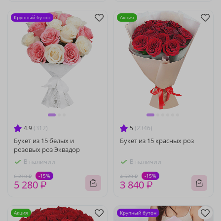
Крупный бутон
Акция
4.9
(312)
5
(2346)
Букет из 15 белых и
Букет из 15 красных роз
розовых роз Эквадор
В наличии
В наличии
-15%
-15%
6 210 ₽
4 520 ₽
5 280 ₽
3 840 ₽
Акция
Крупный бутон