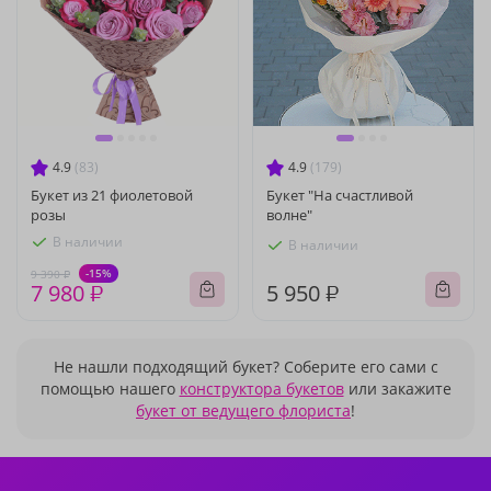
4.9
(83)
4.9
(179)
Букет из 21 фиолетовой
Букет "На счастливой
розы
волне"
В наличии
В наличии
-15%
9 390 ₽
7 980 ₽
5 950 ₽
Не нашли подходящий букет? Соберите его сами с
помощью нашего
конструктора букетов
или закажите
букет от ведущего флориста
!