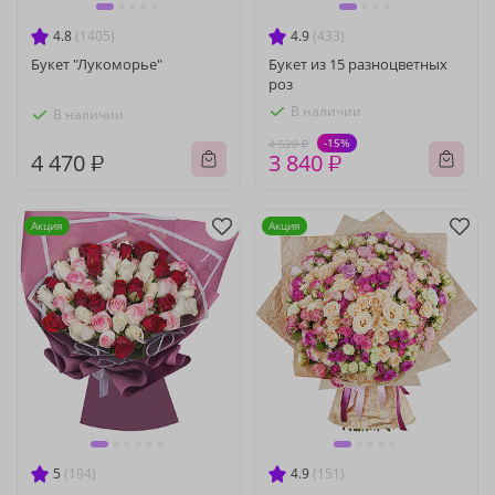
4.8
(1405)
4.9
(433)
Букет "Лукоморье"
Букет из 15 разноцветных
роз
В наличии
В наличии
-15%
4 520 ₽
4 470 ₽
3 840 ₽
Акция
Акция
5
(194)
4.9
(151)