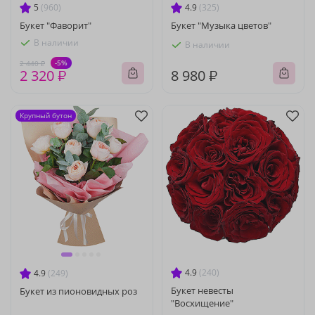
5
(960)
4.9
(325)
Букет "Фаворит"
Букет "Музыка цветов"
В наличии
В наличии
-5%
2 440 ₽
2 320 ₽
8 980 ₽
Крупный бутон
4.9
(240)
4.9
(249)
Букет невесты
Букет из пионовидных роз
"Восхищение"