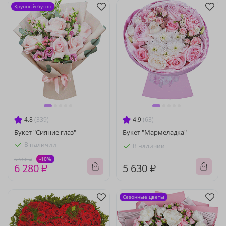
Крупный бутон
4.8
(339)
4.9
(63)
Букет "Сияние глаз"
Букет "Мармеладка"
В наличии
В наличии
-10%
6 980 ₽
6 280 ₽
5 630 ₽
Сезонные цветы