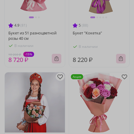
4.9
(81)
5
(88)
Букет из 51 разноцветной
Букет "Кокетка"
розы 40 см
В наличии
В наличии
-15%
10 260 ₽
8 720 ₽
8 220 ₽
Акция