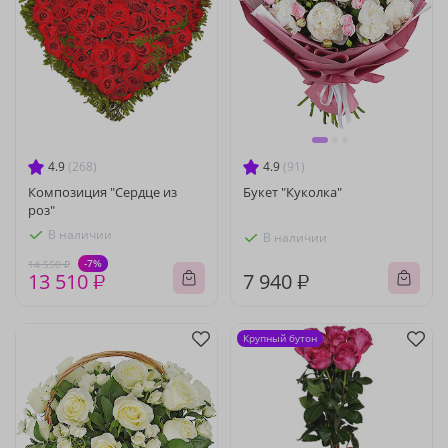
4.9
(268)
4.9
(91)
Композиция "Сердце из
Букет "Куколка"
роз"
В наличии
В наличии
-7%
14 550 ₽
13 510 ₽
7 940 ₽
Крупный бутон