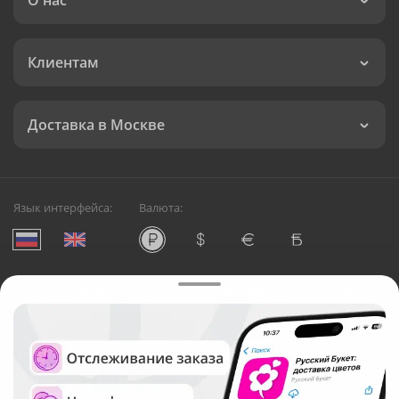
О нас
Клиентам
Доставка в Москве
Язык интерфейса:
Валюта:
©
Служба круглосуточной доставки цветов в Москве
Русский Букет, 2026
Общество с ограниченной ответственностью «Технология»
ОГРН: 1195476081745, ИНН: 5410081997
Юридический адрес: г. Новосибирск, ул. Ипподромская,
д.42, оф. 3