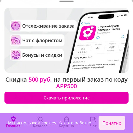
5
(76)
4.9
(453)
Букет "Сказочная фантазия"
Композиция "Звездочка"
В наличии
В наличии
3 840 ₽
3 320 ₽
Скидка
500 руб.
на первый заказ по коду
APP500
Скачать приложение
Мы используем cookies.
Как это работает
.
Понятно
Главная
Каталог
Корзина
Чат
Войти