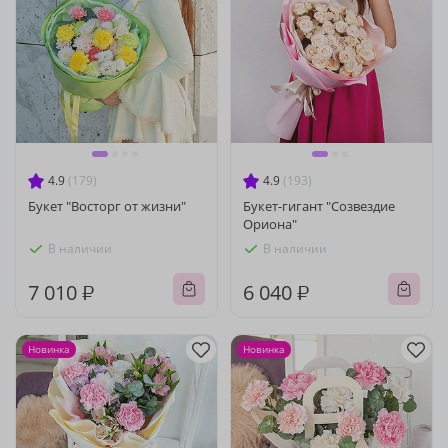
4.9
(179)
4.9
(193)
Букет "Восторг от жизни"
Букет-гигант "Созвездие
Ориона"
В наличии
В наличии
7 010 ₽
6 040 ₽
Новинка
Новинка