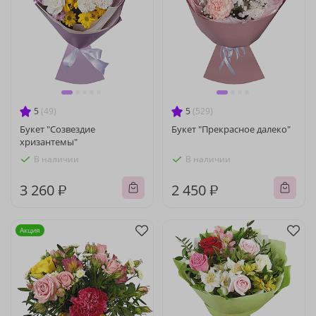
5
(49)
5
(529)
Букет "Созвездие
Букет "Прекрасное далеко"
хризантемы"
В наличии
В наличии
3 260 ₽
2 450 ₽
Акция