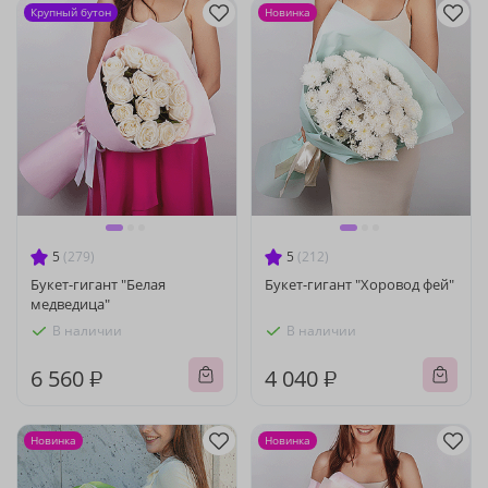
Крупный бутон
Новинка
5
(279)
5
(212)
Букет-гигант "Белая
Букет-гигант "Хоровод фей"
медведица"
В наличии
В наличии
6 560 ₽
4 040 ₽
Новинка
Новинка