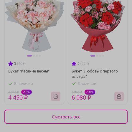
5
(408)
5
(224)
Букет "Касание весны"
Букет "Любовь с первого
взгляда"
В наличии
В наличии
-10%
-10%
4 940 ₽
6 760 ₽
4 450 ₽
6 080 ₽
Смотреть все