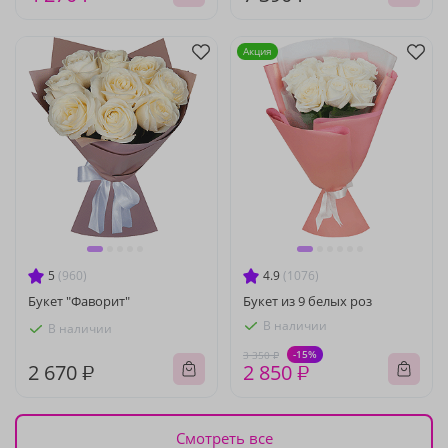
Акция
5
(960)
4.9
(1076)
Букет "Фаворит"
Букет из 9 белых роз
В наличии
В наличии
-15%
3 350 ₽
2 670 ₽
2 850 ₽
Смотреть все