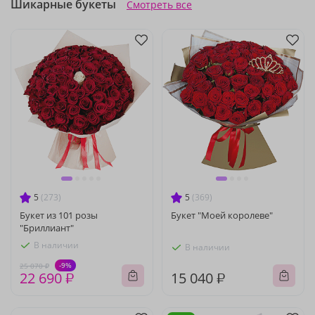
Шикарные букеты
Смотреть все
5
(273)
5
(369)
Букет из 101 розы
Букет "Моей королеве"
"Бриллиант"
В наличии
В наличии
-9%
25 070 ₽
22 690 ₽
15 040 ₽