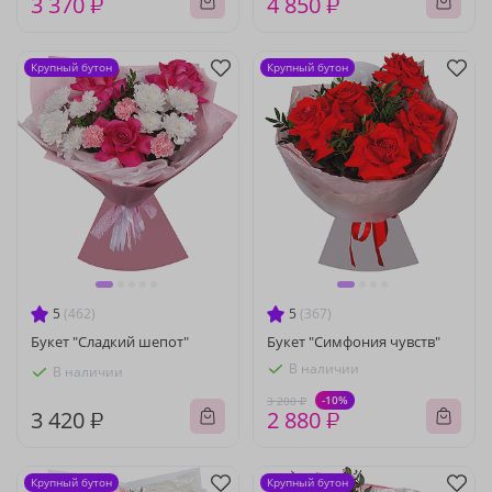
3 370 ₽
4 850 ₽
Крупный бутон
Крупный бутон
5
(462)
5
(367)
Букет "Сладкий шепот"
Букет "Симфония чувств"
В наличии
В наличии
-10%
3 200 ₽
3 420 ₽
2 880 ₽
Крупный бутон
Крупный бутон