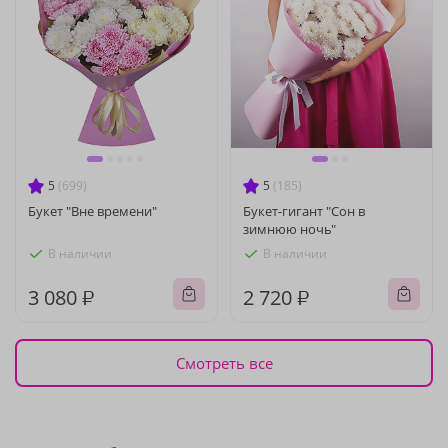
5
(699)
5
(185)
Букет "Вне времени"
Букет-гигант "Сон в
зимнюю ночь"
В наличии
В наличии
3 080 ₽
2 720 ₽
Смотреть все