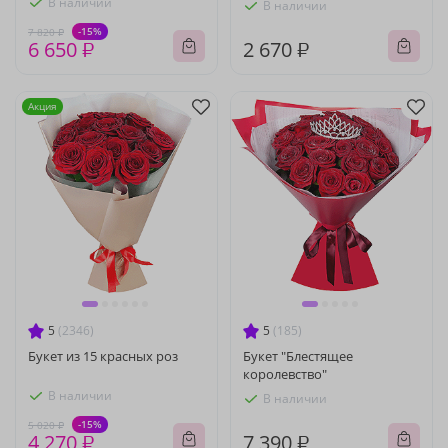
В наличии
В наличии
-15%
7 820 ₽
6 650 ₽
2 670 ₽
Акция
5
(2346)
5
(185)
Букет из 15 красных роз
Букет "Блестящее
королевство"
В наличии
В наличии
-15%
5 020 ₽
4 270 ₽
7 390 ₽