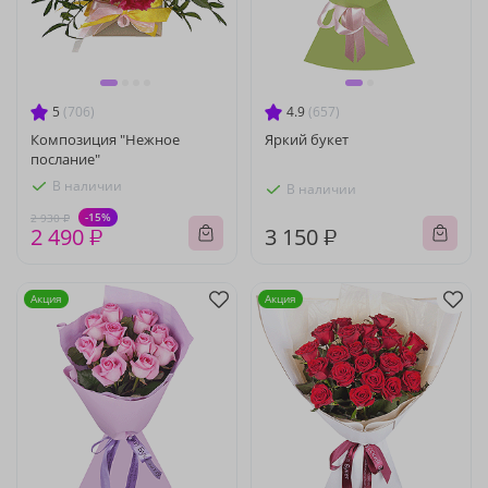
5
(706)
4.9
(657)
Композиция "Нежное
Яркий букет
послание"
В наличии
В наличии
-15%
2 930 ₽
2 490 ₽
3 150 ₽
Акция
Акция