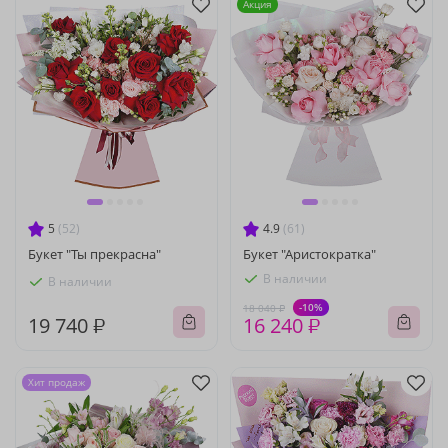
Акция
5
(52)
4.9
(61)
Букет "Ты прекрасна"
Букет "Аристократка"
В наличии
В наличии
-10%
18 040 ₽
19 740 ₽
16 240 ₽
Хит продаж