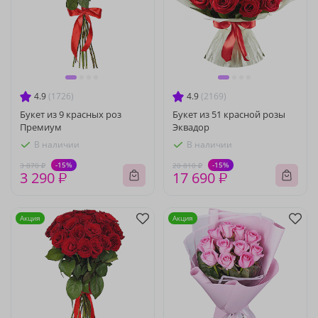
4.9
(1726)
4.9
(2169)
Букет из 9 красных роз
Букет из 51 красной розы
Премиум
Эквадор
В наличии
В наличии
-15%
-15%
3 870 ₽
20 810 ₽
3 290 ₽
17 690 ₽
Акция
Акция