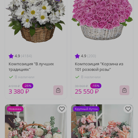
4.9
(4184)
4.9
(200)
Композиция "В лучших
Композиция "Корзина из
традициях"
101 розовой розы"
В наличии
В наличии
-25%
-15%
4 510 ₽
30 060 ₽
3 380 ₽
25 550 ₽
Новинка
Крупный бутон