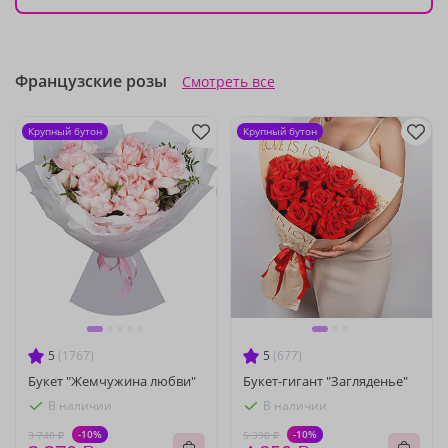
Французские розы
Смотреть все
Крупный бутон
Крупный бутон
5
(1767)
5
(677)
Букет "Жемчужина любви"
Букет-гигант "Загляденье"
В наличии
В наличии
-10%
-10%
3 740 ₽
5 390 ₽