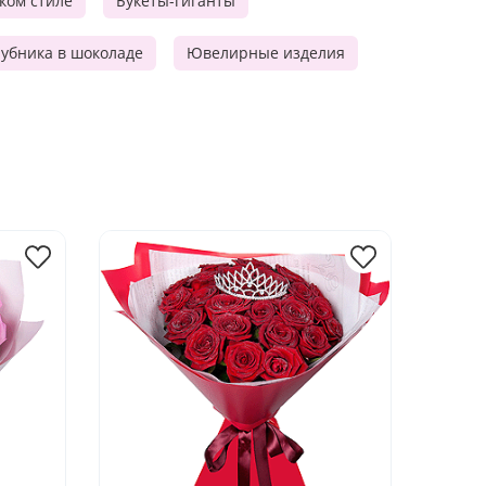
ском стиле
Букеты-гиганты
убника в шоколаде
Ювелирные изделия