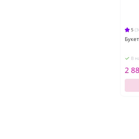
5
(3
Букет
В н
2 8