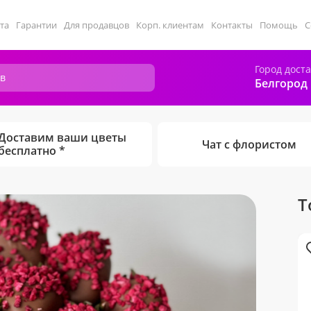
та
Гарантии
Для продавцов
Корп. клиентам
Контакты
Помощь
С
Город дост
Белгород
Доставим ваши цветы
Чат с флористом
бесплатно *
Т