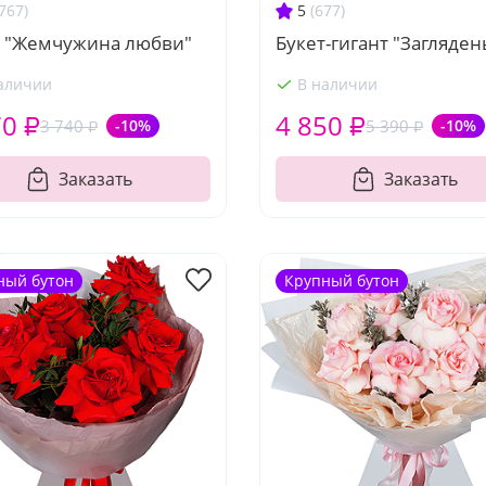
767)
5
(677)
т "Жемчужина любви"
Букет-гигант "Загляден
аличии
В наличии
70 ₽
4 850 ₽
3 740 ₽
-10%
5 390 ₽
-10%
Заказать
Заказать
ный бутон
Крупный бутон