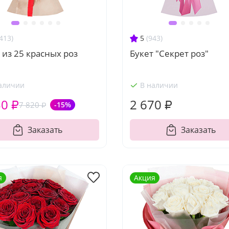
413)
5
(943)
 из 25 красных роз
Букет "Секрет роз"
аличии
В наличии
50 ₽
2 670 ₽
7 820 ₽
-15%
Заказать
Заказать
я
Акция