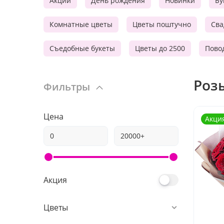
Акции
День рождения
Новинки
Бу
Комнатные цветы
Цветы поштучно
Сва
Съедобные букеты
Цветы до 2500
Пово
Роз
Фильтры
Цена
Акци
Акция
Цветы