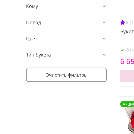
Кому
Повод
5
(1
Букет
Цвет
В н
Тип букета
6 6
Очистить фильтры
Акци