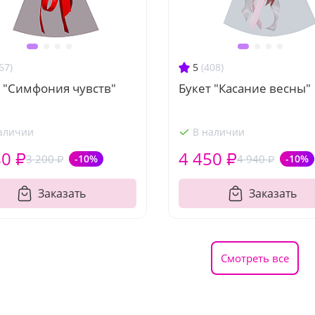
67)
5
(408)
 "Симфония чувств"
Букет "Касание весны"
аличии
В наличии
80 ₽
4 450 ₽
3 200 ₽
-10%
4 940 ₽
-10%
Заказать
Заказать
Смотреть все