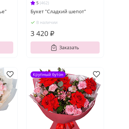
5
(462)
ье"
Букет "Сладкий шепот"
В наличии
3 420 ₽
Заказать
Крупный бутон