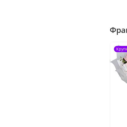
Фра
Круп