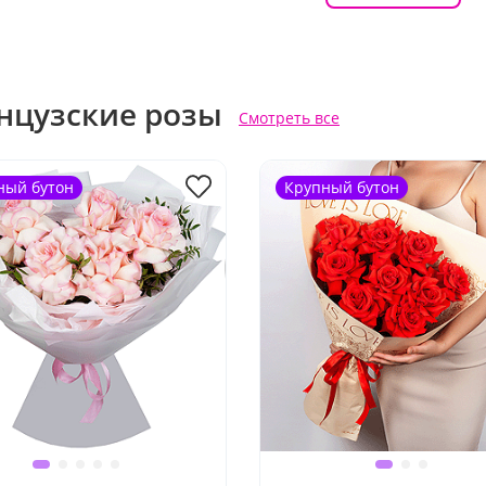
нцузские розы
Смотреть все
ный бутон
Крупный бутон