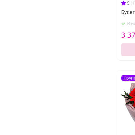
5
(1
Буке
В н
3 3
Круп