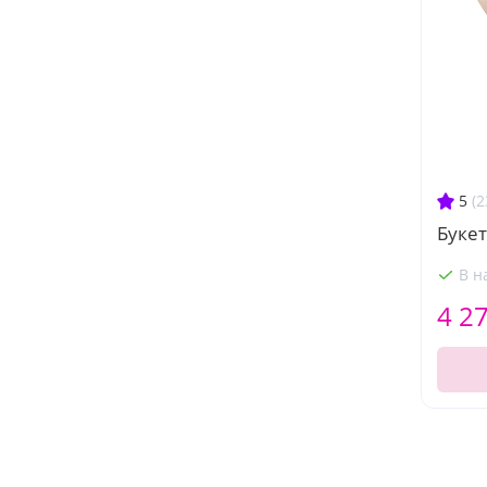
5
(2
Букет
В н
4 2