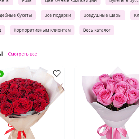
кеты
Розы
Цветочные композиции
Букеты в рус
дебные букеты
Все подарки
Воздушные шары
Кл
д
Корпоративным клиентам
Весь каталог
ы
Смотреть все
я