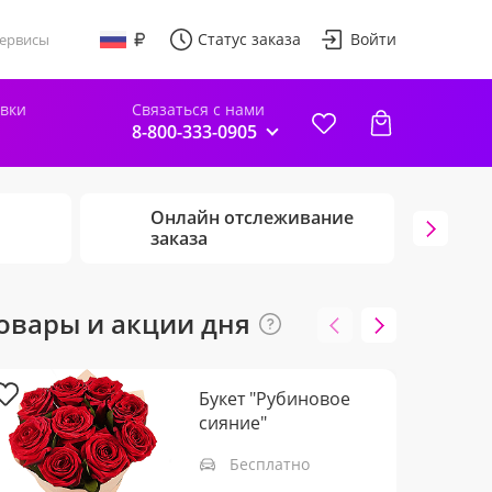
Статус заказа
Войти
ервисы
авки
Связаться с нами
8-800-333-0905
Онлайн отслеживание
Г
заказа
ц
овары и акции дня
Букет "Рубиновое
сияние"
Бесплатно