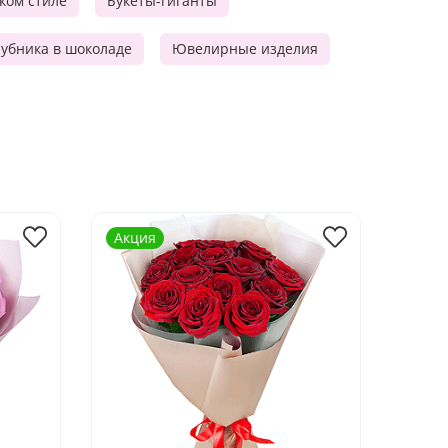
ском стиле
Букеты-гиганты
убника в шоколаде
Ювелирные изделия
Акция