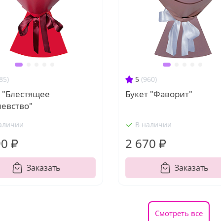
85)
5
(960)
 "Блестящее
Букет "Фаворит"
левство"
аличии
В наличии
90 ₽
2 670 ₽
Заказать
Заказать
Смотреть все