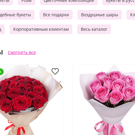
кеты
Розы
Цветочные композиции
Букеты в рус
дебные букеты
Все подарки
Воздушные шары
Кл
д
Корпоративным клиентам
Весь каталог
ы
Смотреть все
я