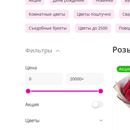
Акции
День рождения
Новинки
Бу
Комнатные цветы
Цветы поштучно
Сва
Съедобные букеты
Цветы до 2500
Пово
Роз
Фильтры
Цена
Акци
Акция
Цветы