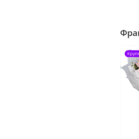
Фра
Круп