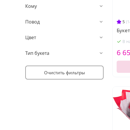
Кому
Повод
5
(1
Букет
Цвет
В н
6 6
Тип букета
Очистить фильтры