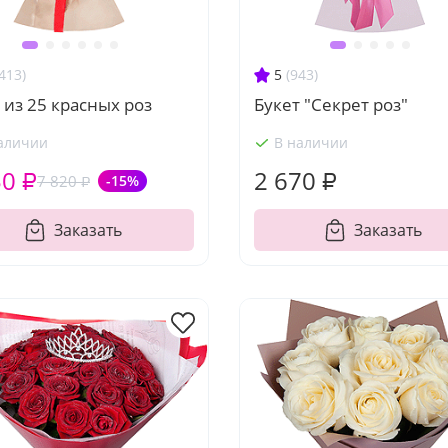
413)
5
(943)
 из 25 красных роз
Букет "Секрет роз"
аличии
В наличии
50 ₽
2 670 ₽
7 820 ₽
-15%
Заказать
Заказать