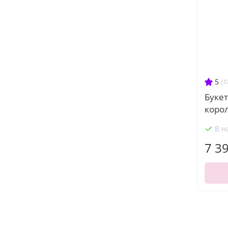
5
(1
Букет
коро
В н
7 3