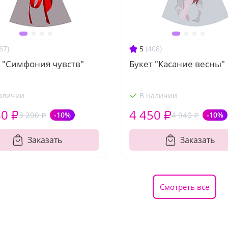
67)
5
(408)
 "Симфония чувств"
Букет "Касание весны"
аличии
В наличии
80 ₽
4 450 ₽
3 200 ₽
-10%
4 940 ₽
-10%
Заказать
Заказать
Смотреть все