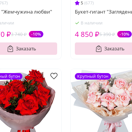
767)
5
(677)
т "Жемчужина любви"
Букет-гигант "Загляден
аличии
В наличии
70 ₽
4 850 ₽
3 740 ₽
-10%
5 390 ₽
-10%
Заказать
Заказать
ный бутон
Крупный бутон