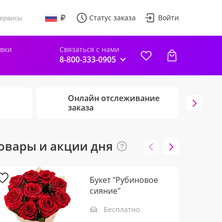
Статус заказа
Войти
ервисы
авки
Связаться с нами
8-800-333-0905
Онлайн отслеживание
Г
заказа
ц
овары и акции дня
Букет "Рубиновое
сияние"
Бесплатно