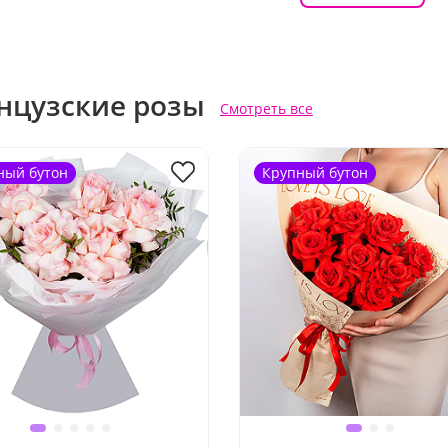
нцузские розы
Смотреть все
ный бутон
Крупный бутон