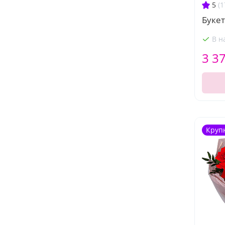
5
(1
Буке
В н
3 3
Круп