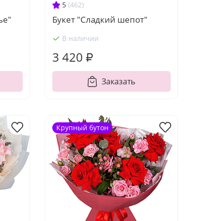
5
(462)
ье"
Букет "Сладкий шепот"
В наличии
3 420 ₽
Заказать
Крупный бутон