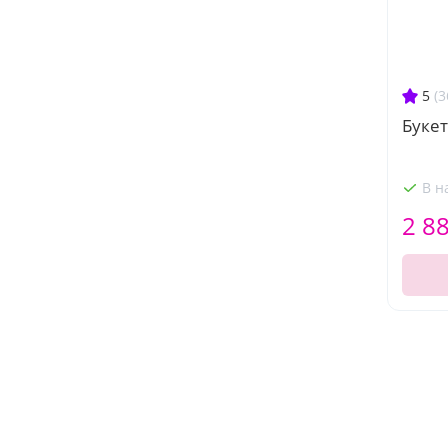
5
(3
Букет
В н
2 8