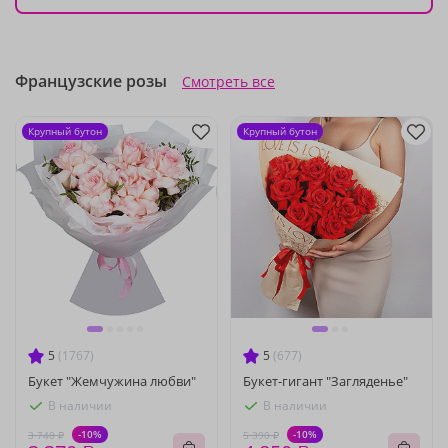
Французские розы
Смотреть все
Крупный бутон
Крупный бутон
5
(1767)
5
(677)
Букет "Жемчужина любви"
Букет-гигант "Загляденье"
В наличии
В наличии
-10%
-10%
3 740 ₽
5 390 ₽