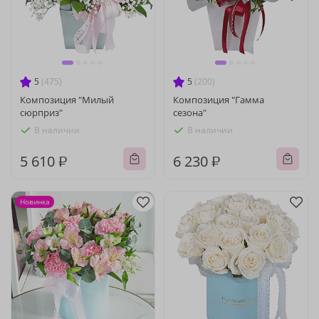
5
(475)
5
(200)
Композиция "Милый
Композиция "Гамма
сюрприз"
сезона"
В наличии
В наличии
5 610 ₽
6 230 ₽
Новинка