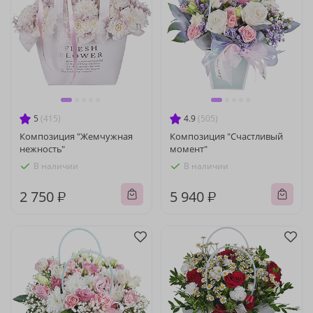
5
(415)
4.9
(505)
Композиция "Жемчужная
Композиция "Счастливый
нежность"
момент"
В наличии
В наличии
2 750 ₽
5 940 ₽