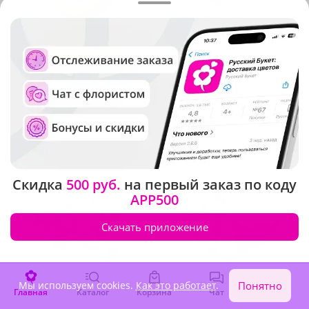
5
(339)
4.9
(453)
Букет "Мгновения счастья"
Композиция "Звездочка"
В наличии
В наличии
2 620 ₽
3 320 ₽
Скидка
500 руб.
на первый заказ по коду
APP500
Скачать приложение
Мы используем cookies.
Как это работает
.
Понятно
Главная
Каталог
Корзина
Чат
Войти