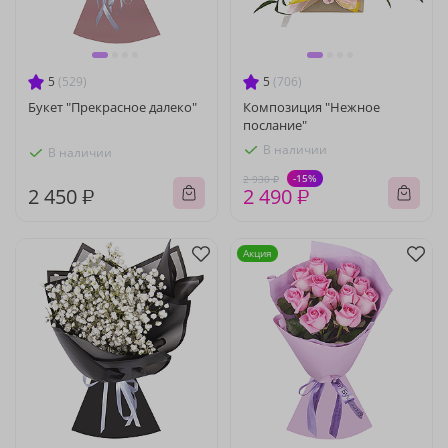
5
(529)
5
(706)
Букет "Прекрасное далеко"
Композиция "Нежное
послание"
В наличии
В наличии
-15%
2 930 ₽
2 450 ₽
2 490 ₽
Акция