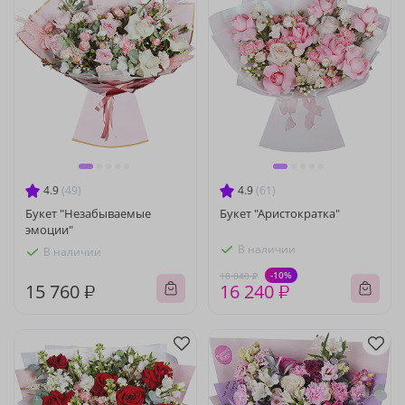
4.9
(49)
4.9
(61)
Букет "Незабываемые
Букет "Аристократка"
эмоции"
В наличии
В наличии
-10%
18 040 ₽
15 760 ₽
16 240 ₽