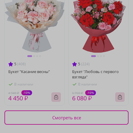
5
(408)
5
(224)
Букет "Касание весны"
Букет "Любовь с первого
взгляда"
В наличии
В наличии
-10%
-10%
4 940 ₽
6 760 ₽
4 450 ₽
6 080 ₽
Смотреть все