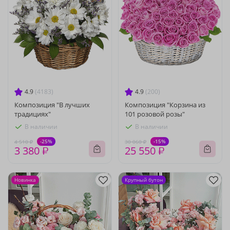
4.9
(4183)
4.9
(200)
Композиция "В лучших
Композиция "Корзина из
традициях"
101 розовой розы"
В наличии
В наличии
-25%
-15%
4 510 ₽
30 060 ₽
3 380 ₽
25 550 ₽
Новинка
Крупный бутон