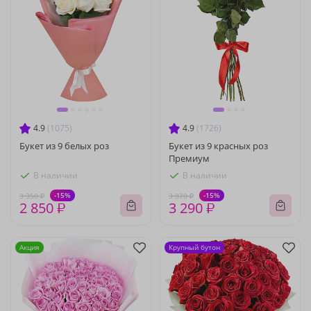
4.9
(1075)
4.9
(1726)
Букет из 9 белых роз
Букет из 9 красных роз
Премиум
В наличии
В наличии
-15%
-15%
3 350 ₽
3 870 ₽
2 850 ₽
3 290 ₽
Акция
Крупный бутон