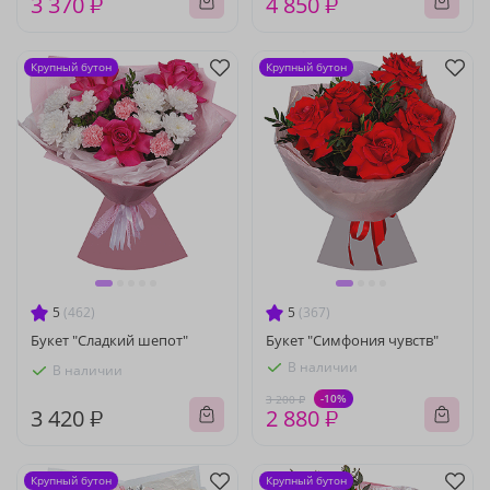
3 370 ₽
4 850 ₽
Крупный бутон
Крупный бутон
5
(462)
5
(367)
Букет "Сладкий шепот"
Букет "Симфония чувств"
В наличии
В наличии
-10%
3 200 ₽
3 420 ₽
2 880 ₽
Крупный бутон
Крупный бутон