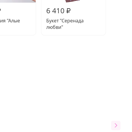
6 410
6 48
₽
₽
ия "Алые
Букет "Серенада
Букет 
любви"
нежно