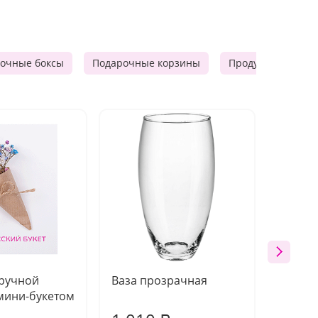
очные боксы
Подарочные корзины
Продуктовые наб
 ручной
Ваза прозрачная
Топпе
мини-букетом