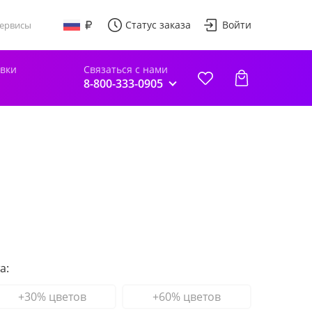
Статус заказа
Войти
ервисы
авки
Связаться с нами
8-800-333-0905
а:
+30% цветов
+60% цветов