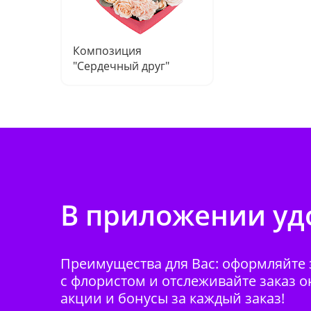
Композиция
"Сердечный друг"
В приложении удо
Преимущества для Вас: оформляйте з
с флористом и отслеживайте заказ о
акции и бонусы за каждый заказ!