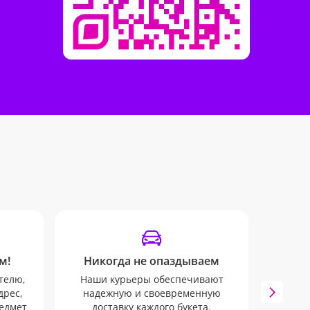
м!
Никогда не опаздываем
телю,
Наши курьеры обеспечивают
дрес,
надежную и своевременную
Наши
редмет
доставку каждого букета.
SM