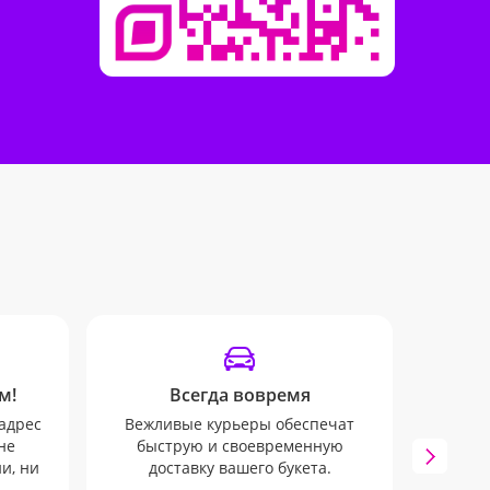
м!
Всегда вовремя
адрес
Вежливые курьеры обеспечат
не
быструю и своевременную
Вы б
и, ни
доставку вашего букета.
SMS 