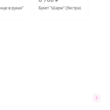
нце в руках"
Букет "Шарм" (Экстра)
Компо
Святог