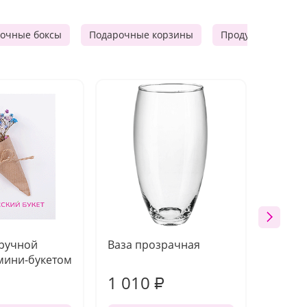
очные боксы
Подарочные корзины
Продуктовые наб
 ручной
Ваза прозрачная
Топпе
мини-букетом
1 010
150
₽