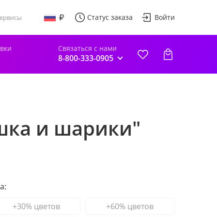
Статус заказа
Войти
ервисы
авки
Связаться с нами
8-800-333-0905
шка и шарики"
а:
+30% цветов
+60% цветов