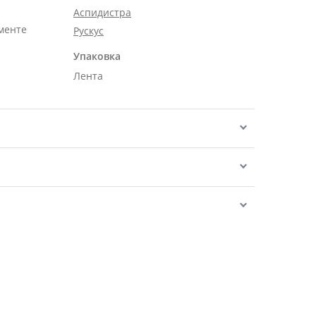
Аспидистра
менте
Рускус
Упаковка
Лента