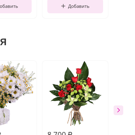
обавить
Добавить
я
8 700
8 76
₽
₽