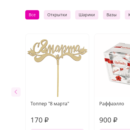
Все
Открытки
Шарики
Вазы
Топпер "8 марта"
Раффаэлло
170
900
₽
₽