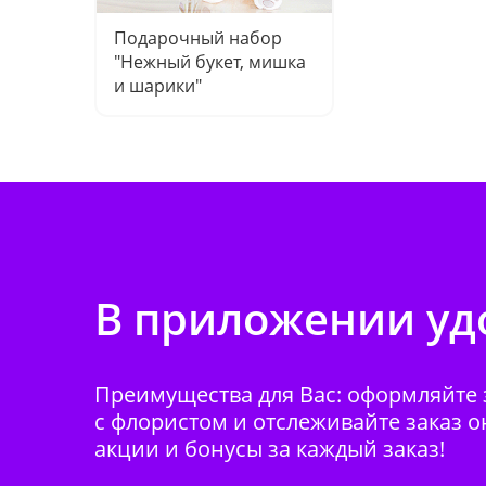
Подарочный набор
"Нежный букет, мишка
и шарики"
В приложении удо
Преимущества для Вас: оформляйте з
с флористом и отслеживайте заказ о
акции и бонусы за каждый заказ!