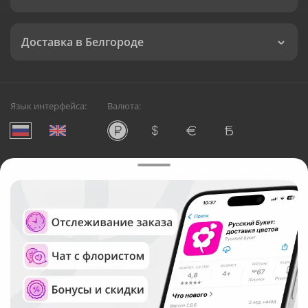
Доставка в Белгороде
Язык интерфейса:
Валюта:
©
Служба круглосуточной доставки цветов в Белгороде
Русский Букет, 2026
Общество с ограниченной ответственностью «Технология»
ОГРН: 1195476081745, ИНН: 5410081997
Юридический адрес: г. Новосибирск, ул. Ипподромская,
д.42, оф. 3
Рейтинг Русского букета в г. Белгород