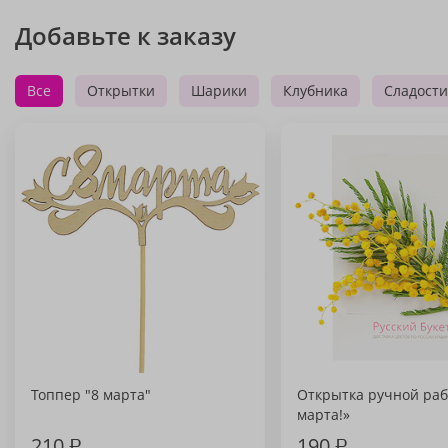
Добавьте к заказу
Все
Открытки
Шарики
Клубника
Сладости
Топпер "8 марта"
Открытка ручной раб
марта!»
210
₽
190
₽