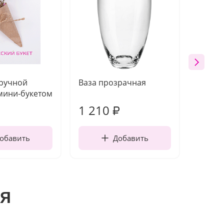
 ручной
Ваза прозрачная
Топпе
мини-букетом
1 210
240
₽
обавить
Добавить
я