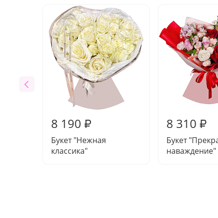
8 190
8 310
₽
₽
Букет "Нежная
Букет "Прекр
классика"
наваждение"