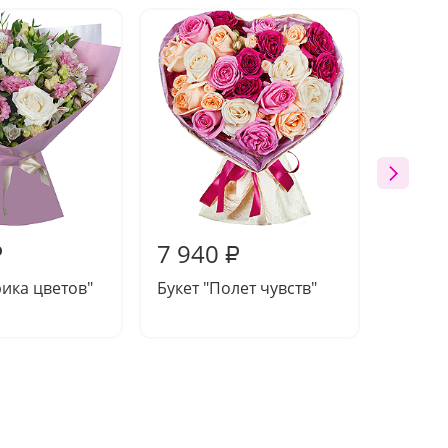
7 940
7 67
₽
₽
рика цветов"
Букет "Полет чувств"
Букет 