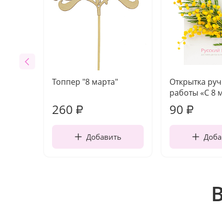
Топпер "8 марта"
Открытка ру
работы «С 8 
260
90
₽
₽
Добавить
Доба