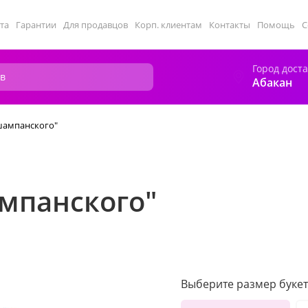
та
Гарантии
Для продавцов
Корп. клиентам
Контакты
Помощь
С
Город дост
Абакан
шампанского"
ампанского"
Выберите размер букет