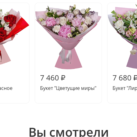
7 460
7 680
₽
асное
Букет "Цветущие миры"
Букет "Ли
Вы смотрели