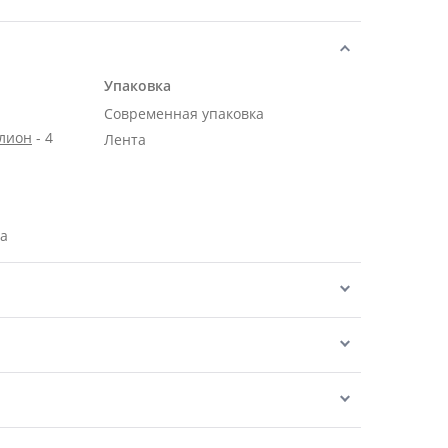
Упаковка
Современная упаковка
алион
- 4
Лента
ра