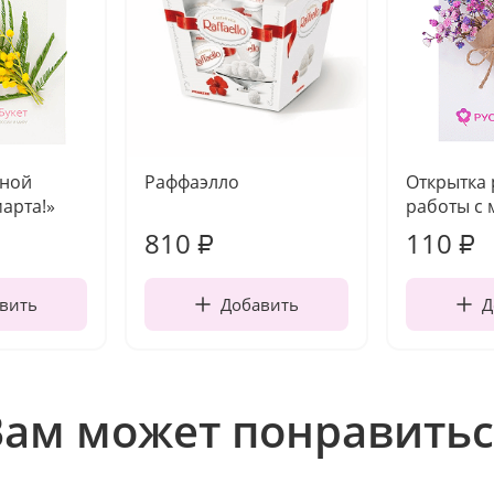
чной
Раффаэлло
Открытка
марта!»
работы с 
810
110
₽
₽
вить
Добавить
Д
Вам может понравитьс