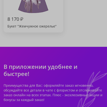
8 170
₽
Букет "Жемчужное ожерелье"
В приложении удобнее и
быстрее!
Преимущества для Вас: оформляйте заказ мгновенно,
обсуждайте все детали в чате с флористом и отслеживайте
заказ онлайн на всех этапах. Плюс - эксклюзивные акции и
бонусы за каждый заказ!