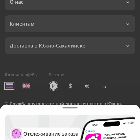
О нас
Клиентам
Доставка в Южно-Сахалинске
Язык интерфейса:
Валюта:
©
Служба круглосуточной доставки цветов в Южно-
Сахалинске
Русский Букет, 2026
Общество с ограниченной ответственностью «Технология»
ОГРН: 1195476081745, ИНН: 5410081997
Юридический адрес: г. Новосибирск, ул. Ипподромская,