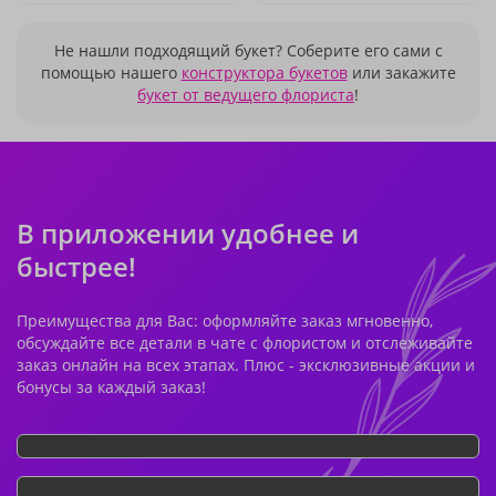
Не нашли подходящий букет? Соберите его сами с
помощью нашего
конструктора букетов
или закажите
букет от ведущего флориста
!
В приложении удобнее и
быстрее!
Преимущества для Вас: оформляйте заказ мгновенно,
обсуждайте все детали в чате с флористом и отслеживайте
заказ онлайн на всех этапах. Плюс - эксклюзивные акции и
бонусы за каждый заказ!