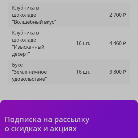
Клубника в
шоколаде
2 700
₽
"Волшебный вкус"
Клубника в
шоколаде
16 шт.
4 460
₽
"Изысканный
десерт"
Букет
"Земляничное
16 шт.
3 800
₽
удовольствие"
Подписка на рассылку
о скидках и акциях