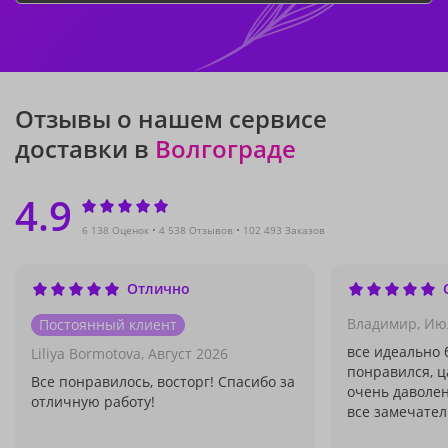
Отзывы о нашем сервисе
доставки в
Волгограде
4.9
6 138 Оценок
4 538 Отзывов
102 493 Заказов
Отлично
Владимир,
Ию
Постоянный клиент
все идеально 
Liliya Bormotova,
Август 2026
понравился, ц
Все понравилось, восторг! Спасибо за
очень даволен
отличную работу!
все замечател