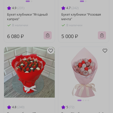
4.9
(231)
4.7
(242)
Букет клубники "Ягодный
Букет клубники "Розовая
каприз"
мечта"
В наличии
В наличии
6 080 ₽
5 000 ₽
4.8
(240)
5
(72)