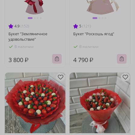
4.9
(152)
5
(121)
Букет "Земляничное
Букет "Роскошь ягод"
удовольствие"
В наличии
В наличии
3 800 ₽
4 790 ₽